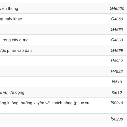
 viễn thông
G46520
ùng máy khác
G4659
G4662
ác trong xây dựng
G4663
ược phân vào đâu
G4669
H4932
H4933
I5510
c vụ lưu động
I5610
ồng không thường xuyên với khách hàng (phục vụ
I56210
I56290