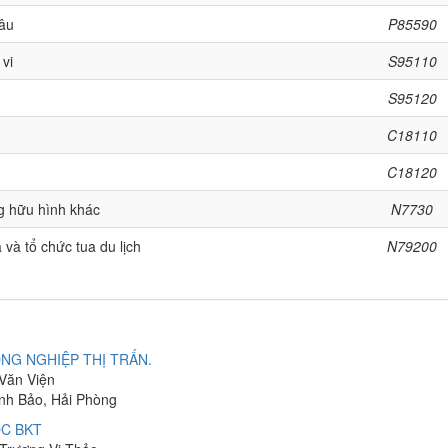
âu
P85590
 vi
S95110
S95120
C18110
C18120
g hữu hình khác
N7730
 và tổ chức tua du lịch
N79200
NG NGHIỆP THỊ TRẤN.
 Văn Viện
ĩnh Bảo, Hải Phòng
C BKT