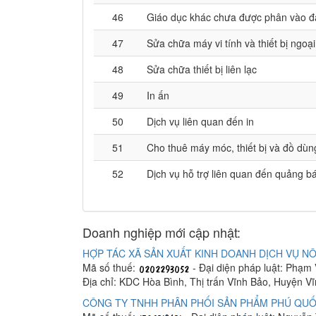
46
Giáo dục khác chưa được phân vào đ
47
Sửa chữa máy vi tính và thiết bị ngoại
48
Sửa chữa thiết bị liên lạc
49
In ấn
50
Dịch vụ liên quan đến in
51
Cho thuê máy móc, thiết bị và đồ dùn
52
Dịch vụ hỗ trợ liên quan đến quảng bá
Doanh nghiệp mới cập nhật:
HỢP TÁC XÃ SẢN XUẤT KINH DOANH DỊCH VỤ NÔ
Mã số thuế:
- Đại diện pháp luật: Phạm
Địa chỉ: KDC Hòa Bình, Thị trấn Vĩnh Bảo, Huyện V
CÔNG TY TNHH PHÂN PHỐI SẢN PHẨM PHÚ QUỐ