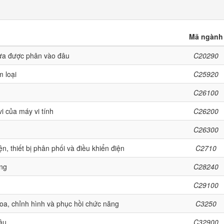
Mã ngành
ưa được phân vào đâu
C20290
m loại
C25920
C26100
vi của máy vi tính
C26200
C26300
n, thiết bị phân phối và điều khiển điện
C2710
ựng
C28240
C29100
khoa, chỉnh hình và phục hồi chức năng
C3250
âu
C32900