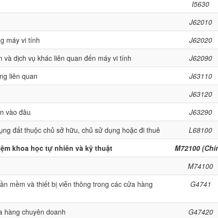
I5630
J62010
g máy vi tính
J62020
 và dịch vụ khác liên quan đến máy vi tính
J62090
ộng liên quan
J63110
J63120
ân vào đâu
J63290
ụng đất thuộc chủ sở hữu, chủ sử dụng hoặc đi thuê
L68100
iệm khoa học tự nhiên và kỹ thuật
M72100 (Chí
M74100
 phần mềm và thiết bị viễn thông trong các cửa hàng
G4741
cửa hàng chuyên doanh
G47420