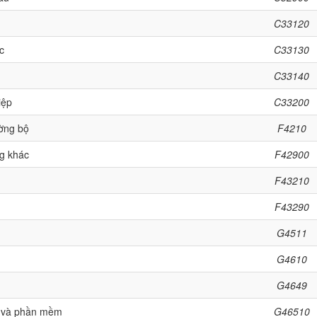
C33120
c
C33130
C33140
iệp
C33200
ờng bộ
F4210
ng khác
F42900
F43210
F43290
G4511
G4610
G4649
vi và phần mềm
G46510