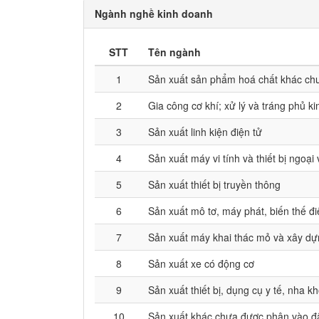
Ngành nghề kinh doanh
STT
Tên ngành
1
Sản xuất sản phẩm hoá chất khác ch
2
Gia công cơ khí; xử lý và tráng phủ ki
3
Sản xuất linh kiện điện tử
4
Sản xuất máy vi tính và thiết bị ngoại 
5
Sản xuất thiết bị truyền thông
6
Sản xuất mô tơ, máy phát, biến thế điệ
7
Sản xuất máy khai thác mỏ và xây d
8
Sản xuất xe có động cơ
9
Sản xuất thiết bị, dụng cụ y tế, nha 
10
Sản xuất khác chưa được phân vào đ