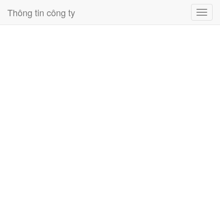
Thông tin công ty
Toggl
navig