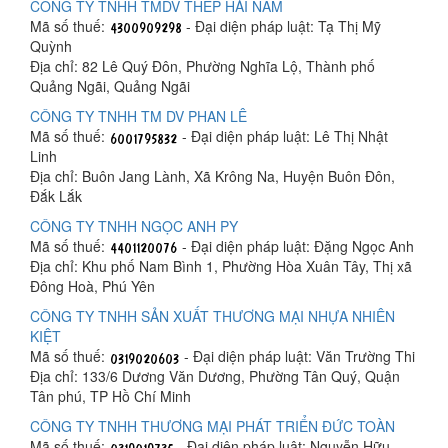
CÔNG TY TNHH TMDV THÉP HẢI NAM
Mã số thuế:
- Đại diện pháp luật: Tạ Thị Mỹ
Quỳnh
Địa chỉ: 82 Lê Quý Đôn, Phường Nghĩa Lộ, Thành phố
Quảng Ngãi, Quảng Ngãi
CÔNG TY TNHH TM DV PHAN LÊ
Mã số thuế:
- Đại diện pháp luật: Lê Thị Nhật
Linh
Địa chỉ: Buôn Jang Lành, Xã Krông Na, Huyện Buôn Đôn,
Đắk Lắk
CÔNG TY TNHH NGỌC ANH PY
Mã số thuế:
- Đại diện pháp luật: Đặng Ngọc Anh
Địa chỉ: Khu phố Nam Bình 1, Phường Hòa Xuân Tây, Thị xã
Đông Hoà, Phú Yên
CÔNG TY TNHH SẢN XUẤT THƯƠNG MẠI NHỰA NHIÊN
KIỆT
Mã số thuế:
- Đại diện pháp luật: Văn Trường Thi
Địa chỉ: 133/6 Dương Văn Dương, Phường Tân Quý, Quận
Tân phú, TP Hồ Chí Minh
CÔNG TY TNHH THƯƠNG MẠI PHÁT TRIỂN ĐỨC TOÀN
Mã số thuế:
- Đại diện pháp luật: Nguyễn Hữu