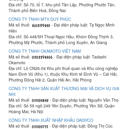
Địa chỉ: Số 70, tổ 7, khu phố Tân Lập, Phường Phước Tân,
Thành phố Biên Hoà, Đồng Nai
CÔNG TY TNHH MTV DUY PHÚC
Mã số thuế:
- Đại diện pháp luật: Tạ Ngọc Minh
Hiền
Địa chỉ: Số 448/5H Thoại Ngọc Hầu, Khóm Đông Thịnh 3,
Phường Mỹ Phước, Thành phố Long Xuyên, An Giang
CÔNG TY TNHH OKAMOTO VIỆT NAM
Mã số thuế:
- Đại diện pháp luật: Tadashi
Okamoto
Địa chỉ: Lô CN26-04 Khu phi thuế quan và Khu công nghiệp
Nam Đình Vũ (Khu 1), thuộc Khu Kinh tế Đình Vũ – Cát Hải,
Phường Đông Hải 2, Quận Hải An, Hải Phòng
CÔNG TY TNHH SẢN XUẤT THƯƠNG MẠI VÀ DỊCH VỤ GIA
NHI
Mã số thuế:
- Đại diện pháp luật: Nguyễn Văn Thọ
Địa chỉ: Số 59 ngõ 249 Yên Duyên, Phường Yên Sở, Quận
Hoàng Mai, Hà Nội
CÔNG TY TNHH XUẤT NHẬP KHẨU DAISYCO
Mã số thuế:
- Đại diện pháp luật: Đồng Thị Cúc