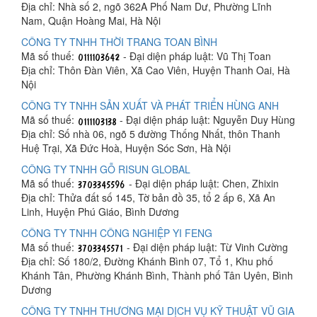
Địa chỉ: Nhà số 2, ngõ 362A Phố Nam Dư, Phường Lĩnh
Nam, Quận Hoàng Mai, Hà Nội
CÔNG TY TNHH THỜI TRANG TOAN BÌNH
Mã số thuế:
- Đại diện pháp luật: Vũ Thị Toan
Địa chỉ: Thôn Đàn Viên, Xã Cao Viên, Huyện Thanh Oai, Hà
Nội
CÔNG TY TNHH SẢN XUẤT VÀ PHÁT TRIỂN HÙNG ANH
Mã số thuế:
- Đại diện pháp luật: Nguyễn Duy Hùng
Địa chỉ: Số nhà 06, ngõ 5 đường Thống Nhất, thôn Thanh
Huệ Trại, Xã Đức Hoà, Huyện Sóc Sơn, Hà Nội
CÔNG TY TNHH GỖ RISUN GLOBAL
Mã số thuế:
- Đại diện pháp luật: Chen, Zhixin
Địa chỉ: Thửa đất số 145, Tờ bản đồ 35, tổ 2 ấp 6, Xã An
Linh, Huyện Phú Giáo, Bình Dương
CÔNG TY TNHH CÔNG NGHIỆP YI FENG
Mã số thuế:
- Đại diện pháp luật: Từ Vinh Cường
Địa chỉ: Số 180/2, Đường Khánh Bình 07, Tổ 1, Khu phố
Khánh Tân, Phường Khánh Bình, Thành phố Tân Uyên, Bình
Dương
CÔNG TY TNHH THƯƠNG MẠI DỊCH VỤ KỸ THUẬT VŨ GIA