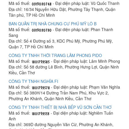
Mã số thuế:
- Đại diện pháp luật: Vũ Quốc Thanh
Địa chỉ: 16/34 Nguyễn Hữu Dật, Phường Tây Thạnh, Quận
Tân phú, TP Hồ Chí Minh
BAN QUẢN TRỊ NHÀ CHUNG CƯ PHÚ MỸ LÔ B
Mã số thuế:
- Đại diện pháp luật: Phan Thanh
Sang
Địa chỉ: Số 4 Đường số 3, KDC Phú Mỹ, Phường Phú Mỹ,
Quận 7, TP Hồ Chí Minh
CÔNG TY TNHH THỜI TRANG LÂM PHONG PIDO
Mã số thuế:
- Đại diện pháp luật: Lâm Minh Phong
Địa chỉ: Số 58 đường Lê Bình, Phường Hưng Lợi, Quận Ninh
Kiều, Cần Thơ
CÔNG TY TNHH NGHĨA FI
Mã số thuế:
- Đại diện pháp luật: Phạm Văn Nghĩa
Địa chỉ: Số 380H/14 Đường Trần Nam Phú, Khu Vực 2,
Phường An Khánh, Quận Ninh Kiều, Cần Thơ
CÔNG TY TNHH THIẾT BỊ NHÀ BẾP VŨ SƠN CẦN THƠ
Mã số thuế:
- Đại diện pháp luật: Nghiêm Tuấn
Anh
Địa chỉ: 369D đường Nguyễn Văn Cừ, Phường An Khánh,