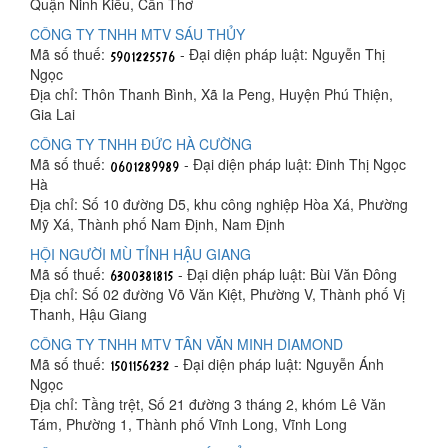
Quận Ninh Kiều, Cần Thơ
CÔNG TY TNHH MTV SÁU THỦY
Mã số thuế:
- Đại diện pháp luật: Nguyễn Thị
Ngọc
Địa chỉ: Thôn Thanh Bình, Xã Ia Peng, Huyện Phú Thiện,
Gia Lai
CÔNG TY TNHH ĐỨC HÀ CƯỜNG
Mã số thuế:
- Đại diện pháp luật: Đinh Thị Ngọc
Hà
Địa chỉ: Số 10 đường D5, khu công nghiệp Hòa Xá, Phường
Mỹ Xá, Thành phố Nam Định, Nam Định
HỘI NGƯỜI MÙ TỈNH HẬU GIANG
Mã số thuế:
- Đại diện pháp luật: Bùi Văn Đông
Địa chỉ: Số 02 đường Võ Văn Kiệt, Phường V, Thành phố Vị
Thanh, Hậu Giang
CÔNG TY TNHH MTV TÂN VĂN MINH DIAMOND
Mã số thuế:
- Đại diện pháp luật: Nguyễn Ánh
Ngọc
Địa chỉ: Tầng trệt, Số 21 đường 3 tháng 2, khóm Lê Văn
Tám, Phường 1, Thành phố Vĩnh Long, Vĩnh Long