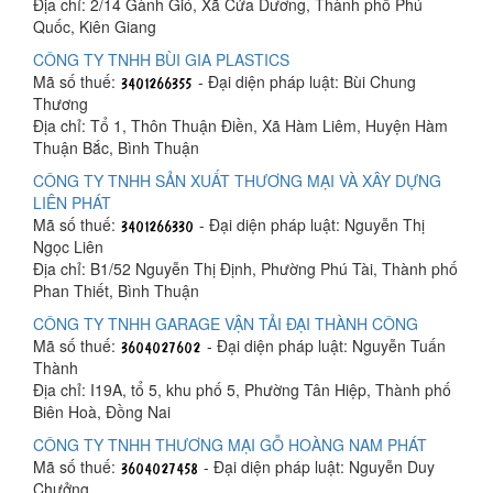
Địa chỉ: 2/14 Gành Gió, Xã Cửa Dương, Thành phố Phú
Quốc, Kiên Giang
CÔNG TY TNHH BÙI GIA PLASTICS
Mã số thuế:
- Đại diện pháp luật: Bùi Chung
Thương
Địa chỉ: Tổ 1, Thôn Thuận Điền, Xã Hàm Liêm, Huyện Hàm
Thuận Bắc, Bình Thuận
CÔNG TY TNHH SẢN XUẤT THƯƠNG MẠI VÀ XÂY DỰNG
LIÊN PHÁT
Mã số thuế:
- Đại diện pháp luật: Nguyễn Thị
Ngọc Liên
Địa chỉ: B1/52 Nguyễn Thị Định, Phường Phú Tài, Thành phố
Phan Thiết, Bình Thuận
CÔNG TY TNHH GARAGE VẬN TẢI ĐẠI THÀNH CÔNG
Mã số thuế:
- Đại diện pháp luật: Nguyễn Tuấn
Thành
Địa chỉ: I19A, tổ 5, khu phố 5, Phường Tân Hiệp, Thành phố
Biên Hoà, Đồng Nai
CÔNG TY TNHH THƯƠNG MẠI GỖ HOÀNG NAM PHÁT
Mã số thuế:
- Đại diện pháp luật: Nguyễn Duy
Chưởng