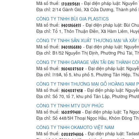
Mã số thuế:
- Đại diện pháp luật: Nguyễn
Địa chỉ: 2/14 Gành Gió, Xã Cửa Dương, Thành phố
CÔNG TY TNHH BÙI GIA PLASTICS
Mã số thuế:
- Đại diện pháp luật: Bùi C
Địa chỉ: Tổ 1, Thôn Thuận Điền, Xã Hàm Liêm, Hu
CÔNG TY TNHH SẢN XUẤT THƯƠNG MẠI VÀ XÂY 
Mã số thuế:
- Đại diện pháp luật: Nguyễ
Địa chỉ: B1/52 Nguyễn Thị Định, Phường Phú Tài, 
CÔNG TY TNHH GARAGE VẬN TẢI ĐẠI THÀNH C
Mã số thuế:
- Đại diện pháp luật: Ngu
Địa chỉ: I19A, tổ 5, khu phố 5, Phường Tân Hiệp, T
CÔNG TY TNHH THƯƠNG MẠI GỖ HOÀNG NAM 
Mã số thuế:
- Đại diện pháp luật: Nguy
Địa chỉ: Số 70, tổ 7, khu phố Tân Lập, Phường Phư
CÔNG TY TNHH MTV DUY PHÚC
Mã số thuế:
- Đại diện pháp luật: Tạ Ngọ
Địa chỉ: Số 448/5H Thoại Ngọc Hầu, Khóm Đông Th
CÔNG TY TNHH OKAMOTO VIỆT NAM
Mã số thuế:
- Đại diện pháp luật: Tada