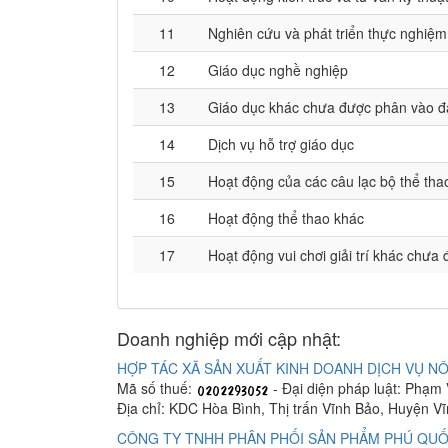
11
Nghiên cứu và phát triển thực nghiệm
12
Giáo dục nghề nghiệp
13
Giáo dục khác chưa được phân vào đ
14
Dịch vụ hỗ trợ giáo dục
15
Hoạt động của các câu lạc bộ thể tha
16
Hoạt động thể thao khác
17
Hoạt động vui chơi giải trí khác chư
Doanh nghiệp mới cập nhật:
HỢP TÁC XÃ SẢN XUẤT KINH DOANH DỊCH VỤ NÔ
Mã số thuế:
- Đại diện pháp luật: Phạm
Địa chỉ: KDC Hòa Bình, Thị trấn Vĩnh Bảo, Huyện V
CÔNG TY TNHH PHÂN PHỐI SẢN PHẨM PHÚ QUỐ