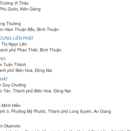
 Trương Vi Thảo
 Phú Quốc, Kiên Giang
hung Thương
yện Hàm Thuận Bắc, Bình Thuận
DỰNG LIÊN PHÁT
n Thị Ngọc Liên
Thành phố Phan Thiết, Bình Thuận
ÔNG
yễn Tuấn Thành
hành phố Biên Hoà, Đồng Nai
PHÁT
ễn Duy Chưởng
ớc Tân, Thành phố Biên Hoà, Đồng Nai
c Minh Hiền
ịnh 3, Phường Mỹ Phước, Thành phố Long Xuyên, An Giang
shi Okamoto