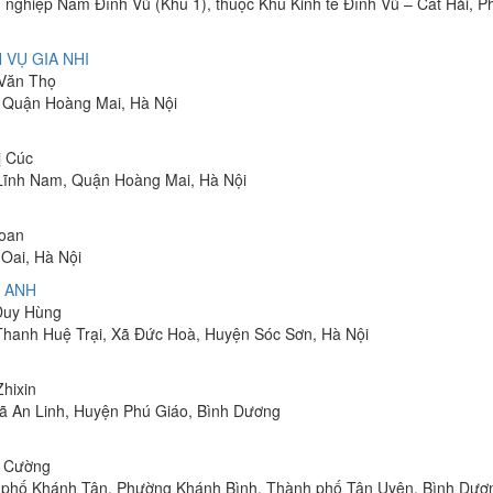
 nghiệp Nam Đình Vũ (Khu 1), thuộc Khu Kinh tế Đình Vũ – Cát Hải, 
 VỤ GIA NHI
 Văn Thọ
, Quận Hoàng Mai, Hà Nội
ị Cúc
Lĩnh Nam, Quận Hoàng Mai, Hà Nội
Toan
Oai, Hà Nội
 ANH
 Duy Hùng
 Thanh Huệ Trại, Xã Đức Hoà, Huyện Sóc Sơn, Hà Nội
Zhixin
 Xã An Linh, Huyện Phú Giáo, Bình Dương
h Cường
hu phố Khánh Tân, Phường Khánh Bình, Thành phố Tân Uyên, Bình Dươ