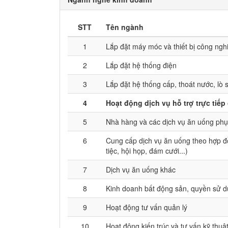
STT
Tên ngành
1
Lắp đặt máy móc và thiết bị công ngh
2
Lắp đặt hệ thống điện
3
Lắp đặt hệ thống cấp, thoát nước, lò 
4
Hoạt động dịch vụ hỗ trợ trực tiếp
5
Nhà hàng và các dịch vụ ăn uống phụ
6
Cung cấp dịch vụ ăn uống theo hợp đ
tiệc, hội họp, đám cưới...)
7
Dịch vụ ăn uống khác
8
Kinh doanh bất động sản, quyền sử d
9
Hoạt động tư vấn quản lý
10
Hoạt động kiến trúc và tư vấn kỹ thuật