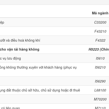
Mã ngành
iệp
C33200
F43210
sưởi và điều hoà không khí
F4322
 cho vận tải hàng không
H5223 (Chín
c vụ lưu động
I5610
ồng không thường xuyên với khách hàng (phục vụ
I56210
I56290
ụng đất thuộc chủ sở hữu, chủ sử dụng hoặc đi thuê
L68100
M70200
 có liên quan
M7110