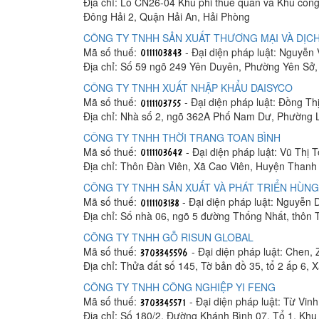
Địa chỉ: Lô CN26-04 Khu phi thuế quan và Khu công
Đông Hải 2, Quận Hải An, Hải Phòng
CÔNG TY TNHH SẢN XUẤT THƯƠNG MẠI VÀ DỊCH
Mã số thuế:
- Đại diện pháp luật: Nguyễn
Địa chỉ: Số 59 ngõ 249 Yên Duyên, Phường Yên Sở
CÔNG TY TNHH XUẤT NHẬP KHẨU DAISYCO
Mã số thuế:
- Đại diện pháp luật: Đồng Th
Địa chỉ: Nhà số 2, ngõ 362A Phố Nam Dư, Phường 
CÔNG TY TNHH THỜI TRANG TOAN BÌNH
Mã số thuế:
- Đại diện pháp luật: Vũ Thị 
Địa chỉ: Thôn Đàn Viên, Xã Cao Viên, Huyện Thanh 
CÔNG TY TNHH SẢN XUẤT VÀ PHÁT TRIỂN HÙNG
Mã số thuế:
- Đại diện pháp luật: Nguyễn
Địa chỉ: Số nhà 06, ngõ 5 đường Thống Nhất, thôn
CÔNG TY TNHH GỖ RISUN GLOBAL
Mã số thuế:
- Đại diện pháp luật: Chen, 
Địa chỉ: Thửa đất số 145, Tờ bản đồ 35, tổ 2 ấp 6,
CÔNG TY TNHH CÔNG NGHIỆP YI FENG
Mã số thuế:
- Đại diện pháp luật: Từ Vin
Địa chỉ: Số 180/2, Đường Khánh Bình 07, Tổ 1, K