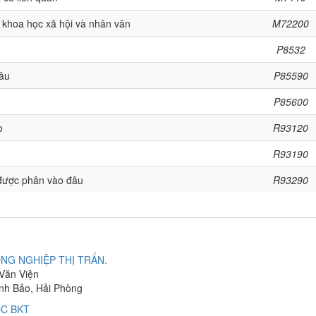
 khoa học xã hội và nhân văn
M72200
P8532
âu
P85590
P85600
o
R93120
R93190
a được phân vào đâu
R93290
NG NGHIỆP THỊ TRẤN.
 Văn Viện
ĩnh Bảo, Hải Phòng
C BKT