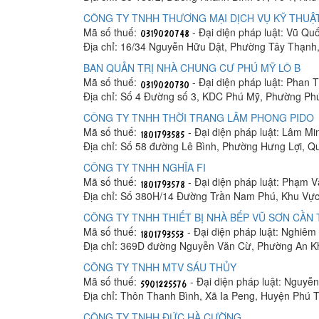
CÔNG TY TNHH THƯƠNG MẠI DỊCH VỤ KỸ THUẬT
Mã số thuế:
- Đại diện pháp luật: Vũ Q
Địa chỉ: 16/34 Nguyễn Hữu Dật, Phường Tây Thạnh
BAN QUẢN TRỊ NHÀ CHUNG CƯ PHÚ MỸ LÔ B
Mã số thuế:
- Đại diện pháp luật: Phan
Địa chỉ: Số 4 Đường số 3, KDC Phú Mỹ, Phường Ph
CÔNG TY TNHH THỜI TRANG LÂM PHONG PIDO
Mã số thuế:
- Đại diện pháp luật: Lâm M
Địa chỉ: Số 58 đường Lê Bình, Phường Hưng Lợi, Q
CÔNG TY TNHH NGHĨA FI
Mã số thuế:
- Đại diện pháp luật: Phạm 
Địa chỉ: Số 380H/14 Đường Trần Nam Phú, Khu Vực
CÔNG TY TNHH THIẾT BỊ NHÀ BẾP VŨ SƠN CẦN
Mã số thuế:
- Đại diện pháp luật: Nghiê
Địa chỉ: 369D đường Nguyễn Văn Cừ, Phường An K
CÔNG TY TNHH MTV SÁU THỦY
Mã số thuế:
- Đại diện pháp luật: Nguyễ
Địa chỉ: Thôn Thanh Bình, Xã Ia Peng, Huyện Phú T
CÔNG TY TNHH ĐỨC HÀ CƯỜNG