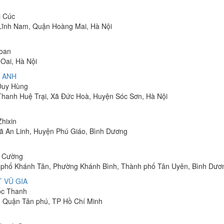
ị Cúc
Lĩnh Nam, Quận Hoàng Mai, Hà Nội
Toan
Oai, Hà Nội
 ANH
 Duy Hùng
 Thanh Huệ Trại, Xã Đức Hoà, Huyện Sóc Sơn, Hà Nội
Zhixin
 Xã An Linh, Huyện Phú Giáo, Bình Dương
h Cường
hu phố Khánh Tân, Phường Khánh Bình, Thành phố Tân Uyên, Bình Dươ
 VŨ GIA
uốc Thanh
, Quận Tân phú, TP Hồ Chí Minh