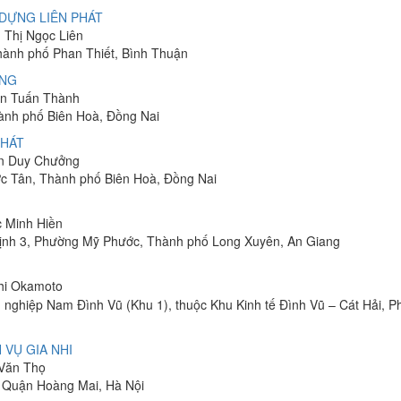
DỰNG LIÊN PHÁT
n Thị Ngọc Liên
Thành phố Phan Thiết, Bình Thuận
ÔNG
yễn Tuấn Thành
hành phố Biên Hoà, Đồng Nai
PHÁT
ễn Duy Chưởng
ớc Tân, Thành phố Biên Hoà, Đồng Nai
c Minh Hiền
ịnh 3, Phường Mỹ Phước, Thành phố Long Xuyên, An Giang
shi Okamoto
 nghiệp Nam Đình Vũ (Khu 1), thuộc Khu Kinh tế Đình Vũ – Cát Hải, 
 VỤ GIA NHI
 Văn Thọ
, Quận Hoàng Mai, Hà Nội