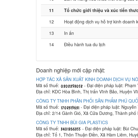
11
Tổ chức giới thiệu và xúc tiến th
12
Hoạt động dịch vụ hỗ trợ kinh doanh 
13
In ấn
14
Điều hành tua du lịch
Doanh nghiệp mới cập nhật:
HỢP TÁC XÃ SẢN XUẤT KINH DOANH DỊCH VỤ NÔ
Mã số thuế:
- Đại diện pháp luật: Phạm
Địa chỉ: KDC Hòa Bình, Thị trấn Vĩnh Bảo, Huyện V
CÔNG TY TNHH PHÂN PHỐI SẢN PHẨM PHÚ QUỐ
Mã số thuế:
- Đại diện pháp luật: Nguyễn
Địa chỉ: 2/14 Gành Gió, Xã Cửa Dương, Thành phố
CÔNG TY TNHH BÙI GIA PLASTICS
Mã số thuế:
- Đại diện pháp luật: Bùi C
Địa chỉ: Tổ 1, Thôn Thuận Điền, Xã Hàm Liêm, Hu