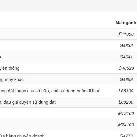
Mã ngành
F41000
G4632
p
G4641
 viễn thông
G46520
ùng máy khác
G4659
ụng đất thuộc chủ sở hữu, chủ sử dụng hoặc đi thuê
L68100
ản, đấu giá quyền sử dụng đất
L68200
M73100
M74100
 cửa hàng chuyên doanh
G4773