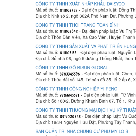
CÔNG TY TNHH XUẤT NHẬP KHẨU DAISYCO
Mã số thuế:
- Đại diện pháp luật: Đồng Th
Địa chỉ: Nhà số 2, ngõ 362A Phố Nam Dư, Phường 
CÔNG TY TNHH THỜI TRANG TOAN BÌNH
Mã số thuế:
- Đại diện pháp luật: Vũ Thị 
Địa chỉ: Thôn Đàn Viên, Xã Cao Viên, Huyện Thanh 
CÔNG TY TNHH SẢN XUẤT VÀ PHÁT TRIỂN HÙNG
Mã số thuế:
- Đại diện pháp luật: Nguyễn
Địa chỉ: Số nhà 06, ngõ 5 đường Thống Nhất, thôn
CÔNG TY TNHH GỖ RISUN GLOBAL
Mã số thuế:
- Đại diện pháp luật: Chen, 
Địa chỉ: Thửa đất số 145, Tờ bản đồ 35, tổ 2 ấp 6,
CÔNG TY TNHH CÔNG NGHIỆP YI FENG
Mã số thuế:
- Đại diện pháp luật: Từ Vin
Địa chỉ: Số 180/2, Đường Khánh Bình 07, Tổ 1, K
CÔNG TY TNHH THƯƠNG MẠI DỊCH VỤ KỸ THUẬT
Mã số thuế:
- Đại diện pháp luật: Vũ Q
Địa chỉ: 16/34 Nguyễn Hữu Dật, Phường Tây Thạnh
BAN QUẢN TRỊ NHÀ CHUNG CƯ PHÚ MỸ LÔ B