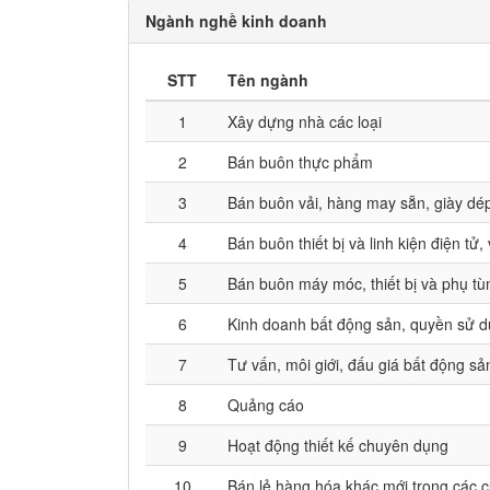
Ngành nghề kinh doanh
STT
Tên ngành
1
Xây dựng nhà các loại
2
Bán buôn thực phẩm
3
Bán buôn vải, hàng may sẵn, giày dé
4
Bán buôn thiết bị và linh kiện điện tử,
5
Bán buôn máy móc, thiết bị và phụ t
6
Kinh doanh bất động sản, quyền sử d
7
Tư vấn, môi giới, đấu giá bất động s
8
Quảng cáo
9
Hoạt động thiết kế chuyên dụng
10
Bán lẻ hàng hóa khác mới trong các