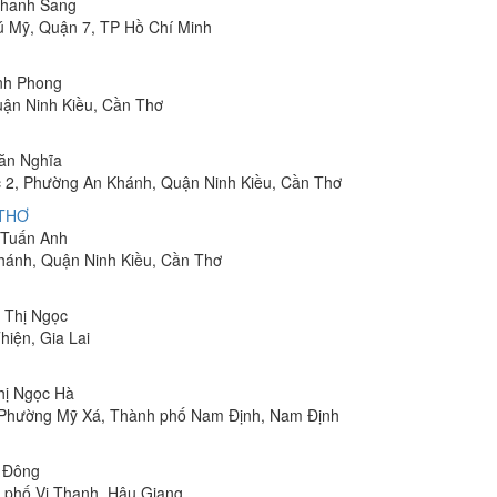
 Thanh Sang
ú Mỹ, Quận 7, TP Hồ Chí Minh
inh Phong
uận Ninh Kiều, Cần Thơ
Văn Nghĩa
 2, Phường An Khánh, Quận Ninh Kiều, Cần Thơ
 THƠ
m Tuấn Anh
hánh, Quận Ninh Kiều, Cần Thơ
n Thị Ngọc
hiện, Gia Lai
Thị Ngọc Hà
, Phường Mỹ Xá, Thành phố Nam Định, Nam Định
n Đông
h phố Vị Thanh, Hậu Giang