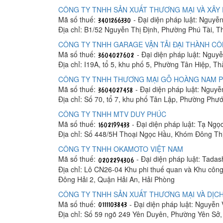
CÔNG TY TNHH SẢN XUẤT THƯƠNG MẠI VÀ XÂY 
Mã số thuế:
- Đại diện pháp luật: Nguyễ
Địa chỉ: B1/52 Nguyễn Thị Định, Phường Phú Tài, 
CÔNG TY TNHH GARAGE VẬN TẢI ĐẠI THÀNH C
Mã số thuế:
- Đại diện pháp luật: Ngu
Địa chỉ: I19A, tổ 5, khu phố 5, Phường Tân Hiệp, T
CÔNG TY TNHH THƯƠNG MẠI GỖ HOÀNG NAM 
Mã số thuế:
- Đại diện pháp luật: Nguy
Địa chỉ: Số 70, tổ 7, khu phố Tân Lập, Phường Phư
CÔNG TY TNHH MTV DUY PHÚC
Mã số thuế:
- Đại diện pháp luật: Tạ Ngọ
Địa chỉ: Số 448/5H Thoại Ngọc Hầu, Khóm Đông Th
CÔNG TY TNHH OKAMOTO VIỆT NAM
Mã số thuế:
- Đại diện pháp luật: Tada
Địa chỉ: Lô CN26-04 Khu phi thuế quan và Khu công
Đông Hải 2, Quận Hải An, Hải Phòng
CÔNG TY TNHH SẢN XUẤT THƯƠNG MẠI VÀ DỊCH
Mã số thuế:
- Đại diện pháp luật: Nguyễn
Địa chỉ: Số 59 ngõ 249 Yên Duyên, Phường Yên Sở