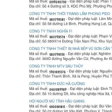
Mã số thuế:
- Đại diện pháp luật: Phan
Địa chỉ: Số 4 Đường số 3, KDC Phú Mỹ, Phường Ph
CÔNG TY TNHH THỜI TRANG LÂM PHONG PIDO
Mã số thuế:
- Đại diện pháp luật: Lâm M
Địa chỉ: Số 58 đường Lê Bình, Phường Hưng Lợi, Q
CÔNG TY TNHH NGHĨA FI
Mã số thuế:
- Đại diện pháp luật: Phạm 
Địa chỉ: Số 380H/14 Đường Trần Nam Phú, Khu Vực
CÔNG TY TNHH THIẾT BỊ NHÀ BẾP VŨ SƠN CẦN
Mã số thuế:
- Đại diện pháp luật: Nghiê
Địa chỉ: 369D đường Nguyễn Văn Cừ, Phường An K
CÔNG TY TNHH MTV SÁU THỦY
Mã số thuế:
- Đại diện pháp luật: Nguyễ
Địa chỉ: Thôn Thanh Bình, Xã Ia Peng, Huyện Phú T
CÔNG TY TNHH ĐỨC HÀ CƯỜNG
Mã số thuế:
- Đại diện pháp luật: Đinh 
Địa chỉ: Số 10 đường D5, khu công nghiệp Hòa Xá
HỘI NGƯỜI MÙ TỈNH HẬU GIANG
Mã số thuế:
- Đại diện pháp luật: Bùi Vă
Địa chỉ: Số 02 đường Võ Văn Kiệt, Phường V, Thàn