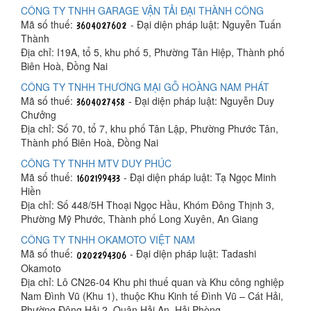
CÔNG TY TNHH GARAGE VẬN TẢI ĐẠI THÀNH CÔNG
Mã số thuế:
- Đại diện pháp luật: Nguyễn Tuấn
Thành
Địa chỉ: I19A, tổ 5, khu phố 5, Phường Tân Hiệp, Thành phố
Biên Hoà, Đồng Nai
CÔNG TY TNHH THƯƠNG MẠI GỖ HOÀNG NAM PHÁT
Mã số thuế:
- Đại diện pháp luật: Nguyễn Duy
Chưởng
Địa chỉ: Số 70, tổ 7, khu phố Tân Lập, Phường Phước Tân,
Thành phố Biên Hoà, Đồng Nai
CÔNG TY TNHH MTV DUY PHÚC
Mã số thuế:
- Đại diện pháp luật: Tạ Ngọc Minh
Hiền
Địa chỉ: Số 448/5H Thoại Ngọc Hầu, Khóm Đông Thịnh 3,
Phường Mỹ Phước, Thành phố Long Xuyên, An Giang
CÔNG TY TNHH OKAMOTO VIỆT NAM
Mã số thuế:
- Đại diện pháp luật: Tadashi
Okamoto
Địa chỉ: Lô CN26-04 Khu phi thuế quan và Khu công nghiệp
Nam Đình Vũ (Khu 1), thuộc Khu Kinh tế Đình Vũ – Cát Hải,
Phường Đông Hải 2, Quận Hải An, Hải Phòng