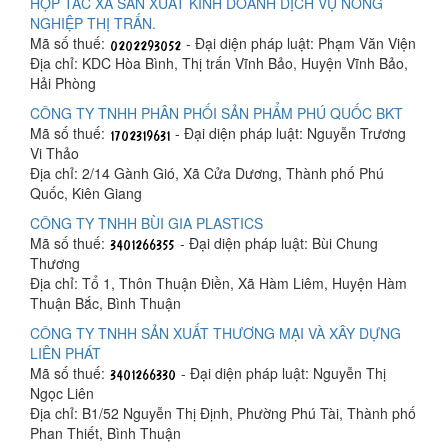
HỢP TÁC XÃ SẢN XUẤT KINH DOANH DỊCH VỤ NÔNG
NGHIỆP THỊ TRẤN.
Mã số thuế:
- Đại diện pháp luật: Phạm Văn Viện
Địa chỉ: KDC Hòa Bình, Thị trấn Vĩnh Bảo, Huyện Vĩnh Bảo,
Hải Phòng
CÔNG TY TNHH PHÂN PHỐI SẢN PHẨM PHÚ QUỐC BKT
Mã số thuế:
- Đại diện pháp luật: Nguyễn Trương
Vi Thảo
Địa chỉ: 2/14 Gành Gió, Xã Cửa Dương, Thành phố Phú
Quốc, Kiên Giang
CÔNG TY TNHH BÙI GIA PLASTICS
Mã số thuế:
- Đại diện pháp luật: Bùi Chung
Thương
Địa chỉ: Tổ 1, Thôn Thuận Điền, Xã Hàm Liêm, Huyện Hàm
Thuận Bắc, Bình Thuận
CÔNG TY TNHH SẢN XUẤT THƯƠNG MẠI VÀ XÂY DỰNG
LIÊN PHÁT
Mã số thuế:
- Đại diện pháp luật: Nguyễn Thị
Ngọc Liên
Địa chỉ: B1/52 Nguyễn Thị Định, Phường Phú Tài, Thành phố
Phan Thiết, Bình Thuận