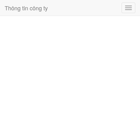
Thông tin công ty
Toggl
navig