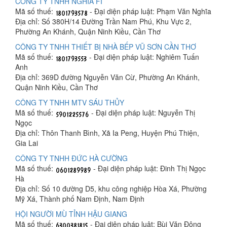
CÔNG TY TNHH NGHĨA FI
Mã số thuế:
- Đại diện pháp luật: Phạm Văn Nghĩa
Địa chỉ: Số 380H/14 Đường Trần Nam Phú, Khu Vực 2,
Phường An Khánh, Quận Ninh Kiều, Cần Thơ
CÔNG TY TNHH THIẾT BỊ NHÀ BẾP VŨ SƠN CẦN THƠ
Mã số thuế:
- Đại diện pháp luật: Nghiêm Tuấn
Anh
Địa chỉ: 369D đường Nguyễn Văn Cừ, Phường An Khánh,
Quận Ninh Kiều, Cần Thơ
CÔNG TY TNHH MTV SÁU THỦY
Mã số thuế:
- Đại diện pháp luật: Nguyễn Thị
Ngọc
Địa chỉ: Thôn Thanh Bình, Xã Ia Peng, Huyện Phú Thiện,
Gia Lai
CÔNG TY TNHH ĐỨC HÀ CƯỜNG
Mã số thuế:
- Đại diện pháp luật: Đinh Thị Ngọc
Hà
Địa chỉ: Số 10 đường D5, khu công nghiệp Hòa Xá, Phường
Mỹ Xá, Thành phố Nam Định, Nam Định
HỘI NGƯỜI MÙ TỈNH HẬU GIANG
Mã số thuế:
- Đại diện pháp luật: Bùi Văn Đông