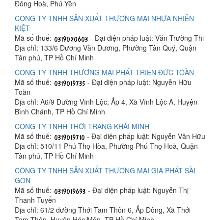
Đông Hoà, Phú Yên
CÔNG TY TNHH SẢN XUẤT THƯƠNG MẠI NHỰA NHIÊN
KIỆT
Mã số thuế:
- Đại diện pháp luật: Văn Trường Thi
Địa chỉ: 133/6 Dương Văn Dương, Phường Tân Quý, Quận
Tân phú, TP Hồ Chí Minh
CÔNG TY TNHH THƯƠNG MẠI PHÁT TRIỂN ĐỨC TOÀN
Mã số thuế:
- Đại diện pháp luật: Nguyễn Hữu
Toàn
Địa chỉ: A6/9 Đường Vĩnh Lộc, Ấp 4, Xã Vĩnh Lộc A, Huyện
Bình Chánh, TP Hồ Chí Minh
CÔNG TY TNHH THỜI TRANG KHẢI MINH
Mã số thuế:
- Đại diện pháp luật: Nguyễn Văn Hữu
Địa chỉ: 510/11 Phú Thọ Hòa, Phường Phú Thọ Hoà, Quận
Tân phú, TP Hồ Chí Minh
CÔNG TY TNHH SẢN XUẤT THƯƠNG MẠI GIA PHÁT SÀI
GÒN
Mã số thuế:
- Đại diện pháp luật: Nguyễn Thị
Thanh Tuyển
Địa chỉ: 61/2 đường Thới Tam Thôn 6, Ấp Đông, Xã Thới
Tam Thôn, Huyện Hóc Môn, TP Hồ Chí Minh