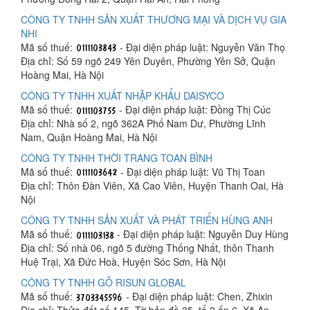
CÔNG TY TNHH SẢN XUẤT THƯƠNG MẠI VÀ DỊCH VỤ GIA
NHI
Mã số thuế:
- Đại diện pháp luật: Nguyễn Văn Thọ
Địa chỉ: Số 59 ngõ 249 Yên Duyên, Phường Yên Sở, Quận
Hoàng Mai, Hà Nội
CÔNG TY TNHH XUẤT NHẬP KHẨU DAISYCO
Mã số thuế:
- Đại diện pháp luật: Đồng Thị Cúc
Địa chỉ: Nhà số 2, ngõ 362A Phố Nam Dư, Phường Lĩnh
Nam, Quận Hoàng Mai, Hà Nội
CÔNG TY TNHH THỜI TRANG TOAN BÌNH
Mã số thuế:
- Đại diện pháp luật: Vũ Thị Toan
Địa chỉ: Thôn Đàn Viên, Xã Cao Viên, Huyện Thanh Oai, Hà
Nội
CÔNG TY TNHH SẢN XUẤT VÀ PHÁT TRIỂN HÙNG ANH
Mã số thuế:
- Đại diện pháp luật: Nguyễn Duy Hùng
Địa chỉ: Số nhà 06, ngõ 5 đường Thống Nhất, thôn Thanh
Huệ Trại, Xã Đức Hoà, Huyện Sóc Sơn, Hà Nội
CÔNG TY TNHH GỖ RISUN GLOBAL
Mã số thuế:
- Đại diện pháp luật: Chen, Zhixin
Địa chỉ: Thửa đất số 145, Tờ bản đồ 35, tổ 2 ấp 6, Xã An