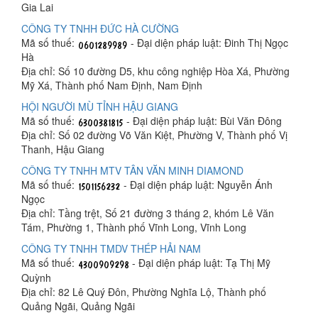
Gia Lai
CÔNG TY TNHH ĐỨC HÀ CƯỜNG
Mã số thuế:
- Đại diện pháp luật: Đinh Thị Ngọc
Hà
Địa chỉ: Số 10 đường D5, khu công nghiệp Hòa Xá, Phường
Mỹ Xá, Thành phố Nam Định, Nam Định
HỘI NGƯỜI MÙ TỈNH HẬU GIANG
Mã số thuế:
- Đại diện pháp luật: Bùi Văn Đông
Địa chỉ: Số 02 đường Võ Văn Kiệt, Phường V, Thành phố Vị
Thanh, Hậu Giang
CÔNG TY TNHH MTV TÂN VĂN MINH DIAMOND
Mã số thuế:
- Đại diện pháp luật: Nguyễn Ánh
Ngọc
Địa chỉ: Tầng trệt, Số 21 đường 3 tháng 2, khóm Lê Văn
Tám, Phường 1, Thành phố Vĩnh Long, Vĩnh Long
CÔNG TY TNHH TMDV THÉP HẢI NAM
Mã số thuế:
- Đại diện pháp luật: Tạ Thị Mỹ
Quỳnh
Địa chỉ: 82 Lê Quý Đôn, Phường Nghĩa Lộ, Thành phố
Quảng Ngãi, Quảng Ngãi