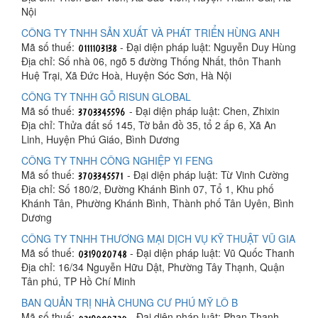
Nội
CÔNG TY TNHH SẢN XUẤT VÀ PHÁT TRIỂN HÙNG ANH
Mã số thuế:
- Đại diện pháp luật: Nguyễn Duy Hùng
Địa chỉ: Số nhà 06, ngõ 5 đường Thống Nhất, thôn Thanh
Huệ Trại, Xã Đức Hoà, Huyện Sóc Sơn, Hà Nội
CÔNG TY TNHH GỖ RISUN GLOBAL
Mã số thuế:
- Đại diện pháp luật: Chen, Zhixin
Địa chỉ: Thửa đất số 145, Tờ bản đồ 35, tổ 2 ấp 6, Xã An
Linh, Huyện Phú Giáo, Bình Dương
CÔNG TY TNHH CÔNG NGHIỆP YI FENG
Mã số thuế:
- Đại diện pháp luật: Từ Vinh Cường
Địa chỉ: Số 180/2, Đường Khánh Bình 07, Tổ 1, Khu phố
Khánh Tân, Phường Khánh Bình, Thành phố Tân Uyên, Bình
Dương
CÔNG TY TNHH THƯƠNG MẠI DỊCH VỤ KỸ THUẬT VŨ GIA
Mã số thuế:
- Đại diện pháp luật: Vũ Quốc Thanh
Địa chỉ: 16/34 Nguyễn Hữu Dật, Phường Tây Thạnh, Quận
Tân phú, TP Hồ Chí Minh
BAN QUẢN TRỊ NHÀ CHUNG CƯ PHÚ MỸ LÔ B
Mã số thuế:
- Đại diện pháp luật: Phan Thanh