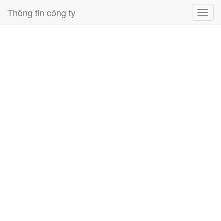
Thông tin công ty
Toggl
navig