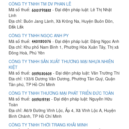
CÔNG TY TNHH TM DV PHAN LÊ
Mã số thuế:
- Đại diện pháp luật: Lê Thị Nhật
Linh
Địa chỉ: Buôn Jang Lành, Xã Krông Na, Huyện Buôn Đôn,
Đắk Lắk
CÔNG TY TNHH NGỌC ANH PY
Mã số thuế:
- Đại diện pháp luật: Đặng Ngọc Anh
Địa chỉ: Khu phố Nam Bình 1, Phường Hòa Xuân Tây, Thị xã
Đông Hoà, Phú Yên
CÔNG TY TNHH SẢN XUẤT THƯƠNG MẠI NHỰA NHIÊN
KIỆT
Mã số thuế:
- Đại diện pháp luật: Văn Trường Thi
Địa chỉ: 133/6 Dương Văn Dương, Phường Tân Quý, Quận
Tân phú, TP Hồ Chí Minh
CÔNG TY TNHH THƯƠNG MẠI PHÁT TRIỂN ĐỨC TOÀN
Mã số thuế:
- Đại diện pháp luật: Nguyễn Hữu
Toàn
Địa chỉ: A6/9 Đường Vĩnh Lộc, Ấp 4, Xã Vĩnh Lộc A, Huyện
Bình Chánh, TP Hồ Chí Minh
CÔNG TY TNHH THỜI TRANG KHẢI MINH