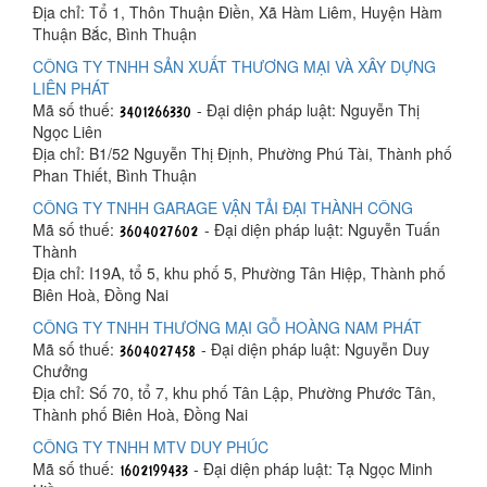
Địa chỉ: Tổ 1, Thôn Thuận Điền, Xã Hàm Liêm, Huyện Hàm
Thuận Bắc, Bình Thuận
CÔNG TY TNHH SẢN XUẤT THƯƠNG MẠI VÀ XÂY DỰNG
LIÊN PHÁT
Mã số thuế:
- Đại diện pháp luật: Nguyễn Thị
Ngọc Liên
Địa chỉ: B1/52 Nguyễn Thị Định, Phường Phú Tài, Thành phố
Phan Thiết, Bình Thuận
CÔNG TY TNHH GARAGE VẬN TẢI ĐẠI THÀNH CÔNG
Mã số thuế:
- Đại diện pháp luật: Nguyễn Tuấn
Thành
Địa chỉ: I19A, tổ 5, khu phố 5, Phường Tân Hiệp, Thành phố
Biên Hoà, Đồng Nai
CÔNG TY TNHH THƯƠNG MẠI GỖ HOÀNG NAM PHÁT
Mã số thuế:
- Đại diện pháp luật: Nguyễn Duy
Chưởng
Địa chỉ: Số 70, tổ 7, khu phố Tân Lập, Phường Phước Tân,
Thành phố Biên Hoà, Đồng Nai
CÔNG TY TNHH MTV DUY PHÚC
Mã số thuế:
- Đại diện pháp luật: Tạ Ngọc Minh