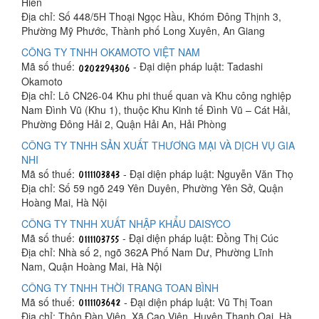
Hiền
Địa chỉ: Số 448/5H Thoại Ngọc Hầu, Khóm Đông Thịnh 3,
Phường Mỹ Phước, Thành phố Long Xuyên, An Giang
CÔNG TY TNHH OKAMOTO VIỆT NAM
Mã số thuế:
- Đại diện pháp luật: Tadashi
Okamoto
Địa chỉ: Lô CN26-04 Khu phi thuế quan và Khu công nghiệp
Nam Đình Vũ (Khu 1), thuộc Khu Kinh tế Đình Vũ – Cát Hải,
Phường Đông Hải 2, Quận Hải An, Hải Phòng
CÔNG TY TNHH SẢN XUẤT THƯƠNG MẠI VÀ DỊCH VỤ GIA
NHI
Mã số thuế:
- Đại diện pháp luật: Nguyễn Văn Thọ
Địa chỉ: Số 59 ngõ 249 Yên Duyên, Phường Yên Sở, Quận
Hoàng Mai, Hà Nội
CÔNG TY TNHH XUẤT NHẬP KHẨU DAISYCO
Mã số thuế:
- Đại diện pháp luật: Đồng Thị Cúc
Địa chỉ: Nhà số 2, ngõ 362A Phố Nam Dư, Phường Lĩnh
Nam, Quận Hoàng Mai, Hà Nội
CÔNG TY TNHH THỜI TRANG TOAN BÌNH
Mã số thuế:
- Đại diện pháp luật: Vũ Thị Toan
Địa chỉ: Thôn Đàn Viên, Xã Cao Viên, Huyện Thanh Oai, Hà