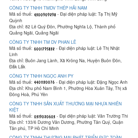
CÔNG TY TNHH TMDV THÉP HẢI NAM
Mã số thuế:
- Đại diện pháp luật: Tạ Thị Mỹ
Quỳnh
Địa chỉ: 82 Lê Quý Đôn, Phường Nghĩa Lộ, Thành phố
Quảng Ngãi, Quảng Ngãi
CÔNG TY TNHH TM DV PHAN LÊ
Mã số thuế:
- Đại diện pháp luật: Lê Thị Nhật
Linh
Địa chỉ: Buôn Jang Lành, Xã Krông Na, Huyện Buôn Đôn,
Đắk Lắk
CÔNG TY TNHH NGỌC ANH PY
Mã số thuế:
- Đại diện pháp luật: Đặng Ngọc Anh
Địa chỉ: Khu phố Nam Bình 1, Phường Hòa Xuân Tây, Thị xã
Đông Hoà, Phú Yên
CÔNG TY TNHH SẢN XUẤT THƯƠNG MẠI NHỰA NHIÊN
KIỆT
Mã số thuế:
- Đại diện pháp luật: Văn Trường Thi
Địa chỉ: 133/6 Dương Văn Dương, Phường Tân Quý, Quận
Tân phú, TP Hồ Chí Minh
CÔNG TY TNHH THƯƠNG MẠI PHÁT TRIỂN ĐỨC TOÀN