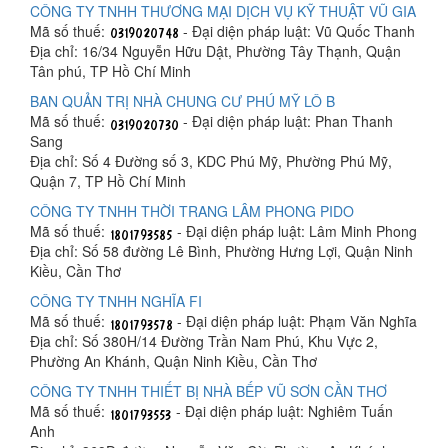
CÔNG TY TNHH THƯƠNG MẠI DỊCH VỤ KỸ THUẬT VŨ GIA
Mã số thuế:
- Đại diện pháp luật: Vũ Quốc Thanh
Địa chỉ: 16/34 Nguyễn Hữu Dật, Phường Tây Thạnh, Quận
Tân phú, TP Hồ Chí Minh
BAN QUẢN TRỊ NHÀ CHUNG CƯ PHÚ MỸ LÔ B
Mã số thuế:
- Đại diện pháp luật: Phan Thanh
Sang
Địa chỉ: Số 4 Đường số 3, KDC Phú Mỹ, Phường Phú Mỹ,
Quận 7, TP Hồ Chí Minh
CÔNG TY TNHH THỜI TRANG LÂM PHONG PIDO
Mã số thuế:
- Đại diện pháp luật: Lâm Minh Phong
Địa chỉ: Số 58 đường Lê Bình, Phường Hưng Lợi, Quận Ninh
Kiều, Cần Thơ
CÔNG TY TNHH NGHĨA FI
Mã số thuế:
- Đại diện pháp luật: Phạm Văn Nghĩa
Địa chỉ: Số 380H/14 Đường Trần Nam Phú, Khu Vực 2,
Phường An Khánh, Quận Ninh Kiều, Cần Thơ
CÔNG TY TNHH THIẾT BỊ NHÀ BẾP VŨ SƠN CẦN THƠ
Mã số thuế:
- Đại diện pháp luật: Nghiêm Tuấn
Anh