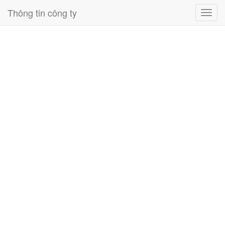
Thông tin công ty
Toggl
navig