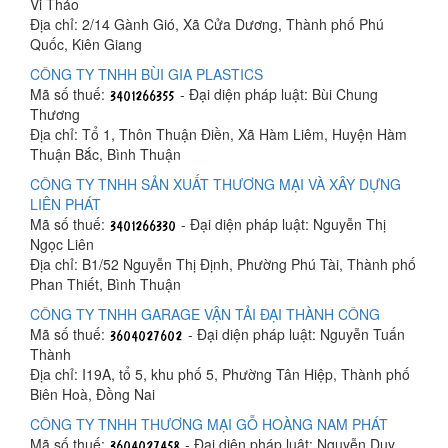
Vi Thảo
Địa chỉ: 2/14 Gành Gió, Xã Cửa Dương, Thành phố Phú
Quốc, Kiên Giang
CÔNG TY TNHH BÙI GIA PLASTICS
Mã số thuế:
- Đại diện pháp luật: Bùi Chung
Thương
Địa chỉ: Tổ 1, Thôn Thuận Điền, Xã Hàm Liêm, Huyện Hàm
Thuận Bắc, Bình Thuận
CÔNG TY TNHH SẢN XUẤT THƯƠNG MẠI VÀ XÂY DỰNG
LIÊN PHÁT
Mã số thuế:
- Đại diện pháp luật: Nguyễn Thị
Ngọc Liên
Địa chỉ: B1/52 Nguyễn Thị Định, Phường Phú Tài, Thành phố
Phan Thiết, Bình Thuận
CÔNG TY TNHH GARAGE VẬN TẢI ĐẠI THÀNH CÔNG
Mã số thuế:
- Đại diện pháp luật: Nguyễn Tuấn
Thành
Địa chỉ: I19A, tổ 5, khu phố 5, Phường Tân Hiệp, Thành phố
Biên Hoà, Đồng Nai
CÔNG TY TNHH THƯƠNG MẠI GỖ HOÀNG NAM PHÁT
Mã số thuế:
- Đại diện pháp luật: Nguyễn Duy