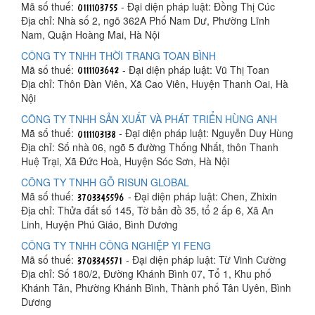
Mã số thuế:
- Đại diện pháp luật: Đồng Thị Cúc
Địa chỉ: Nhà số 2, ngõ 362A Phố Nam Dư, Phường Lĩnh
Nam, Quận Hoàng Mai, Hà Nội
CÔNG TY TNHH THỜI TRANG TOAN BÌNH
Mã số thuế:
- Đại diện pháp luật: Vũ Thị Toan
Địa chỉ: Thôn Đàn Viên, Xã Cao Viên, Huyện Thanh Oai, Hà
Nội
CÔNG TY TNHH SẢN XUẤT VÀ PHÁT TRIỂN HÙNG ANH
Mã số thuế:
- Đại diện pháp luật: Nguyễn Duy Hùng
Địa chỉ: Số nhà 06, ngõ 5 đường Thống Nhất, thôn Thanh
Huệ Trại, Xã Đức Hoà, Huyện Sóc Sơn, Hà Nội
CÔNG TY TNHH GỖ RISUN GLOBAL
Mã số thuế:
- Đại diện pháp luật: Chen, Zhixin
Địa chỉ: Thửa đất số 145, Tờ bản đồ 35, tổ 2 ấp 6, Xã An
Linh, Huyện Phú Giáo, Bình Dương
CÔNG TY TNHH CÔNG NGHIỆP YI FENG
Mã số thuế:
- Đại diện pháp luật: Từ Vinh Cường
Địa chỉ: Số 180/2, Đường Khánh Bình 07, Tổ 1, Khu phố
Khánh Tân, Phường Khánh Bình, Thành phố Tân Uyên, Bình
Dương