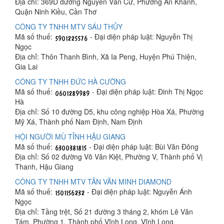
Địa chỉ: 369D đường Nguyễn Văn Cừ, Phường An Khánh,
Quận Ninh Kiều, Cần Thơ
CÔNG TY TNHH MTV SÁU THỦY
Mã số thuế:
- Đại diện pháp luật: Nguyễn Thị
Ngọc
Địa chỉ: Thôn Thanh Bình, Xã Ia Peng, Huyện Phú Thiện,
Gia Lai
CÔNG TY TNHH ĐỨC HÀ CƯỜNG
Mã số thuế:
- Đại diện pháp luật: Đinh Thị Ngọc
Hà
Địa chỉ: Số 10 đường D5, khu công nghiệp Hòa Xá, Phường
Mỹ Xá, Thành phố Nam Định, Nam Định
HỘI NGƯỜI MÙ TỈNH HẬU GIANG
Mã số thuế:
- Đại diện pháp luật: Bùi Văn Đông
Địa chỉ: Số 02 đường Võ Văn Kiệt, Phường V, Thành phố Vị
Thanh, Hậu Giang
CÔNG TY TNHH MTV TÂN VĂN MINH DIAMOND
Mã số thuế:
- Đại diện pháp luật: Nguyễn Ánh
Ngọc
Địa chỉ: Tầng trệt, Số 21 đường 3 tháng 2, khóm Lê Văn
Tám, Phường 1, Thành phố Vĩnh Long, Vĩnh Long