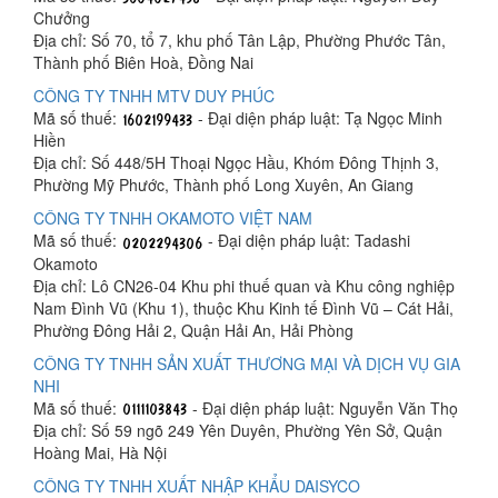
Chưởng
Địa chỉ: Số 70, tổ 7, khu phố Tân Lập, Phường Phước Tân,
Thành phố Biên Hoà, Đồng Nai
CÔNG TY TNHH MTV DUY PHÚC
Mã số thuế:
- Đại diện pháp luật: Tạ Ngọc Minh
Hiền
Địa chỉ: Số 448/5H Thoại Ngọc Hầu, Khóm Đông Thịnh 3,
Phường Mỹ Phước, Thành phố Long Xuyên, An Giang
CÔNG TY TNHH OKAMOTO VIỆT NAM
Mã số thuế:
- Đại diện pháp luật: Tadashi
Okamoto
Địa chỉ: Lô CN26-04 Khu phi thuế quan và Khu công nghiệp
Nam Đình Vũ (Khu 1), thuộc Khu Kinh tế Đình Vũ – Cát Hải,
Phường Đông Hải 2, Quận Hải An, Hải Phòng
CÔNG TY TNHH SẢN XUẤT THƯƠNG MẠI VÀ DỊCH VỤ GIA
NHI
Mã số thuế:
- Đại diện pháp luật: Nguyễn Văn Thọ
Địa chỉ: Số 59 ngõ 249 Yên Duyên, Phường Yên Sở, Quận
Hoàng Mai, Hà Nội
CÔNG TY TNHH XUẤT NHẬP KHẨU DAISYCO