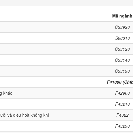
Mã ngành
C23920
S96310
C33120
C33140
C33190
F41000 (Chí
ng khác
F42900
F43210
sưởi và điều hoà không khí
F4322
F43290