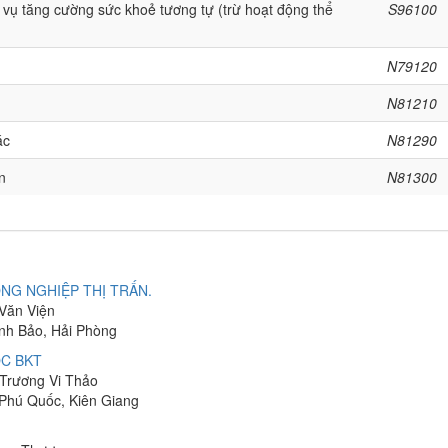
 vụ tăng cường sức khoẻ tương tự (trừ hoạt động thể
S96100
N79120
N81210
ác
N81290
n
N81300
NG NGHIỆP THỊ TRẤN.
 Văn Viện
ĩnh Bảo, Hải Phòng
C BKT
 Trương Vi Thảo
 Phú Quốc, Kiên Giang