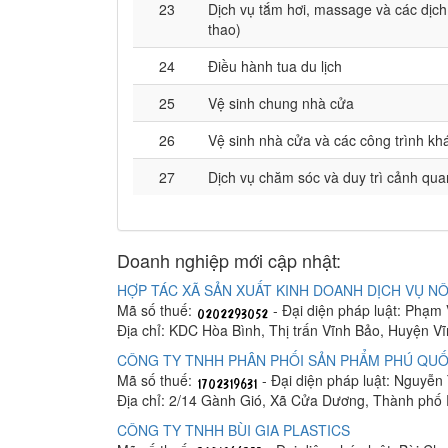
23
Dịch vụ tắm hơi, massage và các dịch
thao)
24
Điều hành tua du lịch
25
Vệ sinh chung nhà cửa
26
Vệ sinh nhà cửa và các công trình kh
27
Dịch vụ chăm sóc và duy trì cảnh qua
Doanh nghiệp mới cập nhật:
HỢP TÁC XÃ SẢN XUẤT KINH DOANH DỊCH VỤ NÔ
Mã số thuế:
- Đại diện pháp luật: Phạm
Địa chỉ: KDC Hòa Bình, Thị trấn Vĩnh Bảo, Huyện V
CÔNG TY TNHH PHÂN PHỐI SẢN PHẨM PHÚ QUỐ
Mã số thuế:
- Đại diện pháp luật: Nguyễn
Địa chỉ: 2/14 Gành Gió, Xã Cửa Dương, Thành phố
CÔNG TY TNHH BÙI GIA PLASTICS