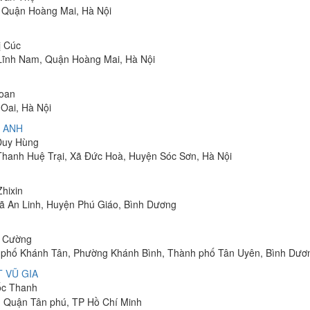
, Quận Hoàng Mai, Hà Nội
ị Cúc
Lĩnh Nam, Quận Hoàng Mai, Hà Nội
Toan
Oai, Hà Nội
 ANH
 Duy Hùng
 Thanh Huệ Trại, Xã Đức Hoà, Huyện Sóc Sơn, Hà Nội
Zhixin
 Xã An Linh, Huyện Phú Giáo, Bình Dương
h Cường
hu phố Khánh Tân, Phường Khánh Bình, Thành phố Tân Uyên, Bình Dươ
 VŨ GIA
uốc Thanh
, Quận Tân phú, TP Hồ Chí Minh