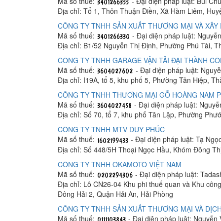
Mã số thuế:
- Đại diện pháp luật: Bùi C
Địa chỉ: Tổ 1, Thôn Thuận Điền, Xã Hàm Liêm, Hu
CÔNG TY TNHH SẢN XUẤT THƯƠNG MẠI VÀ XÂY 
Mã số thuế:
- Đại diện pháp luật: Nguyễ
Địa chỉ: B1/52 Nguyễn Thị Định, Phường Phú Tài, 
CÔNG TY TNHH GARAGE VẬN TẢI ĐẠI THÀNH C
Mã số thuế:
- Đại diện pháp luật: Ngu
Địa chỉ: I19A, tổ 5, khu phố 5, Phường Tân Hiệp, T
CÔNG TY TNHH THƯƠNG MẠI GỖ HOÀNG NAM 
Mã số thuế:
- Đại diện pháp luật: Nguy
Địa chỉ: Số 70, tổ 7, khu phố Tân Lập, Phường Phư
CÔNG TY TNHH MTV DUY PHÚC
Mã số thuế:
- Đại diện pháp luật: Tạ Ngọ
Địa chỉ: Số 448/5H Thoại Ngọc Hầu, Khóm Đông Th
CÔNG TY TNHH OKAMOTO VIỆT NAM
Mã số thuế:
- Đại diện pháp luật: Tada
Địa chỉ: Lô CN26-04 Khu phi thuế quan và Khu công
Đông Hải 2, Quận Hải An, Hải Phòng
CÔNG TY TNHH SẢN XUẤT THƯƠNG MẠI VÀ DỊCH
Mã số thuế:
- Đại diện pháp luật: Nguyễn