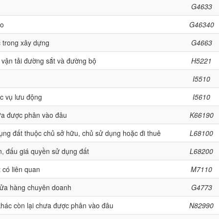
G4633
ào
G46340
ác trong xây dựng
G4663
o vận tải đường sắt và đường bộ
H5221
I5510
c vụ lưu động
I5610
hưa được phân vào đâu
K66190
ụng đất thuộc chủ sở hữu, chủ sử dụng hoặc đi thuê
L68100
ản, đấu giá quyền sử dụng đất
L68200
 có liên quan
M7110
 cửa hàng chuyên doanh
G4773
khác còn lại chưa được phân vào đâu
N82990