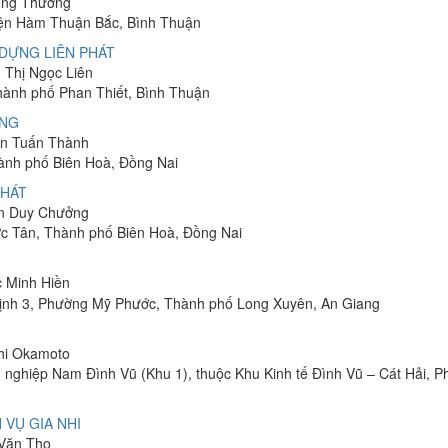
hung Thương
yện Hàm Thuận Bắc, Bình Thuận
DỰNG LIÊN PHÁT
n Thị Ngọc Liên
Thành phố Phan Thiết, Bình Thuận
ÔNG
yễn Tuấn Thành
hành phố Biên Hoà, Đồng Nai
PHÁT
ễn Duy Chưởng
ớc Tân, Thành phố Biên Hoà, Đồng Nai
c Minh Hiền
ịnh 3, Phường Mỹ Phước, Thành phố Long Xuyên, An Giang
shi Okamoto
 nghiệp Nam Đình Vũ (Khu 1), thuộc Khu Kinh tế Đình Vũ – Cát Hải, 
 VỤ GIA NHI
 Văn Thọ