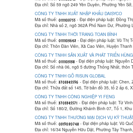
Địa chỉ: Số 59 ngõ 249 Yên Duyên, Phường Yên Sở
CÔNG TY TNHH XUẤT NHẬP KHẨU DAISYCO
Mã số thuế:
- Đại diện pháp luật: Đồng Th
Địa chỉ: Nhà số 2, ngõ 362A Phố Nam Dư, Phường 
CÔNG TY TNHH THỜI TRANG TOAN BÌNH
Mã số thuế:
- Đại diện pháp luật: Vũ Thị 
Địa chỉ: Thôn Đàn Viên, Xã Cao Viên, Huyện Thanh 
CÔNG TY TNHH SẢN XUẤT VÀ PHÁT TRIỂN HÙNG
Mã số thuế:
- Đại diện pháp luật: Nguyễn
Địa chỉ: Số nhà 06, ngõ 5 đường Thống Nhất, thôn
CÔNG TY TNHH GỖ RISUN GLOBAL
Mã số thuế:
- Đại diện pháp luật: Chen, 
Địa chỉ: Thửa đất số 145, Tờ bản đồ 35, tổ 2 ấp 6,
CÔNG TY TNHH CÔNG NGHIỆP YI FENG
Mã số thuế:
- Đại diện pháp luật: Từ Vin
Địa chỉ: Số 180/2, Đường Khánh Bình 07, Tổ 1, K
CÔNG TY TNHH THƯƠNG MẠI DỊCH VỤ KỸ THUẬT
Mã số thuế:
- Đại diện pháp luật: Vũ Q
Địa chỉ: 16/34 Nguyễn Hữu Dật, Phường Tây Thạnh