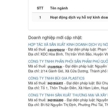
STT
Tên ngành
1
Hoạt động dịch vụ hỗ trợ kinh do
Doanh nghiệp mới cập nhật:
HỢP TÁC XÃ SẢN XUẤT KINH DOANH DỊCH VỤ NÔ
Mã số thuế:
- Đại diện pháp luật: Phạm
Địa chỉ: KDC Hòa Bình, Thị trấn Vĩnh Bảo, Huyện V
CÔNG TY TNHH PHÂN PHỐI SẢN PHẨM PHÚ QUỐ
Mã số thuế:
- Đại diện pháp luật: Nguyễn
Địa chỉ: 2/14 Gành Gió, Xã Cửa Dương, Thành phố
CÔNG TY TNHH BÙI GIA PLASTICS
Mã số thuế:
- Đại diện pháp luật: Bùi C
Địa chỉ: Tổ 1, Thôn Thuận Điền, Xã Hàm Liêm, Hu
CÔNG TY TNHH SẢN XUẤT THƯƠNG MẠI VÀ XÂY 
Mã số thuế:
- Đại diện pháp luật: Nguyễ
Địa chỉ: B1/52 Nguyễn Thị Định, Phường Phú Tài, 