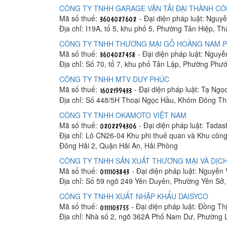
CÔNG TY TNHH GARAGE VẬN TẢI ĐẠI THÀNH C
Mã số thuế:
- Đại diện pháp luật: Ngu
Địa chỉ: I19A, tổ 5, khu phố 5, Phường Tân Hiệp, T
CÔNG TY TNHH THƯƠNG MẠI GỖ HOÀNG NAM 
Mã số thuế:
- Đại diện pháp luật: Nguy
Địa chỉ: Số 70, tổ 7, khu phố Tân Lập, Phường Phư
CÔNG TY TNHH MTV DUY PHÚC
Mã số thuế:
- Đại diện pháp luật: Tạ Ngọ
Địa chỉ: Số 448/5H Thoại Ngọc Hầu, Khóm Đông Th
CÔNG TY TNHH OKAMOTO VIỆT NAM
Mã số thuế:
- Đại diện pháp luật: Tada
Địa chỉ: Lô CN26-04 Khu phi thuế quan và Khu công
Đông Hải 2, Quận Hải An, Hải Phòng
CÔNG TY TNHH SẢN XUẤT THƯƠNG MẠI VÀ DỊCH
Mã số thuế:
- Đại diện pháp luật: Nguyễn
Địa chỉ: Số 59 ngõ 249 Yên Duyên, Phường Yên Sở
CÔNG TY TNHH XUẤT NHẬP KHẨU DAISYCO
Mã số thuế:
- Đại diện pháp luật: Đồng Th
Địa chỉ: Nhà số 2, ngõ 362A Phố Nam Dư, Phường 