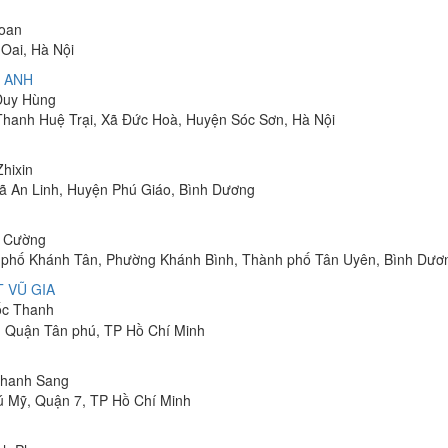
Toan
Oai, Hà Nội
 ANH
 Duy Hùng
 Thanh Huệ Trại, Xã Đức Hoà, Huyện Sóc Sơn, Hà Nội
Zhixin
 Xã An Linh, Huyện Phú Giáo, Bình Dương
h Cường
hu phố Khánh Tân, Phường Khánh Bình, Thành phố Tân Uyên, Bình Dươ
 VŨ GIA
uốc Thanh
, Quận Tân phú, TP Hồ Chí Minh
 Thanh Sang
ú Mỹ, Quận 7, TP Hồ Chí Minh