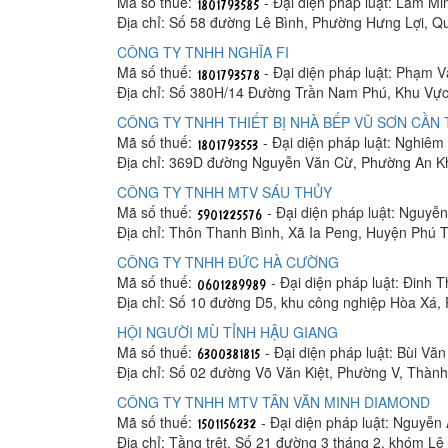
Mã số thuế:
- Đại diện pháp luật: Lâm M
Địa chỉ: Số 58 đường Lê Bình, Phường Hưng Lợi, Q
CÔNG TY TNHH NGHĨA FI
Mã số thuế:
- Đại diện pháp luật: Phạm 
Địa chỉ: Số 380H/14 Đường Trần Nam Phú, Khu Vực
CÔNG TY TNHH THIẾT BỊ NHÀ BẾP VŨ SƠN CẦN
Mã số thuế:
- Đại diện pháp luật: Nghiê
Địa chỉ: 369D đường Nguyễn Văn Cừ, Phường An K
CÔNG TY TNHH MTV SÁU THỦY
Mã số thuế:
- Đại diện pháp luật: Nguyễ
Địa chỉ: Thôn Thanh Bình, Xã Ia Peng, Huyện Phú T
CÔNG TY TNHH ĐỨC HÀ CƯỜNG
Mã số thuế:
- Đại diện pháp luật: Đinh 
Địa chỉ: Số 10 đường D5, khu công nghiệp Hòa Xá
HỘI NGƯỜI MÙ TỈNH HẬU GIANG
Mã số thuế:
- Đại diện pháp luật: Bùi Vă
Địa chỉ: Số 02 đường Võ Văn Kiệt, Phường V, Thàn
CÔNG TY TNHH MTV TÂN VĂN MINH DIAMOND
Mã số thuế:
- Đại diện pháp luật: Nguyễn
Địa chỉ: Tầng trệt, Số 21 đường 3 tháng 2, khóm 