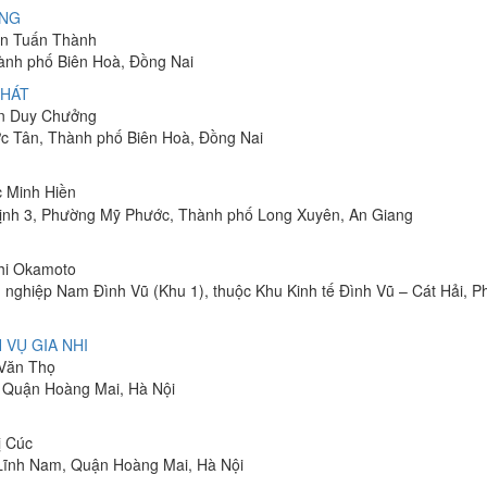
ÔNG
yễn Tuấn Thành
hành phố Biên Hoà, Đồng Nai
PHÁT
ễn Duy Chưởng
ớc Tân, Thành phố Biên Hoà, Đồng Nai
c Minh Hiền
ịnh 3, Phường Mỹ Phước, Thành phố Long Xuyên, An Giang
shi Okamoto
 nghiệp Nam Đình Vũ (Khu 1), thuộc Khu Kinh tế Đình Vũ – Cát Hải, 
 VỤ GIA NHI
 Văn Thọ
, Quận Hoàng Mai, Hà Nội
ị Cúc
Lĩnh Nam, Quận Hoàng Mai, Hà Nội