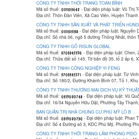
CÔNG TY TNHH THỜI TRANG TOAN BÌNH
Mã số thuế:
- Đại diện pháp luật: Vũ Thị 
Địa chỉ: Thôn Đàn Viên, Xã Cao Viên, Huyện Thanh 
CÔNG TY TNHH SẢN XUẤT VÀ PHÁT TRIỂN HÙNG
Mã số thuế:
- Đại diện pháp luật: Nguyễn
Địa chỉ: Số nhà 06, ngõ 5 đường Thống Nhất, thôn
CÔNG TY TNHH GỖ RISUN GLOBAL
Mã số thuế:
- Đại diện pháp luật: Chen, 
Địa chỉ: Thửa đất số 145, Tờ bản đồ 35, tổ 2 ấp 6,
CÔNG TY TNHH CÔNG NGHIỆP YI FENG
Mã số thuế:
- Đại diện pháp luật: Từ Vin
Địa chỉ: Số 180/2, Đường Khánh Bình 07, Tổ 1, K
CÔNG TY TNHH THƯƠNG MẠI DỊCH VỤ KỸ THUẬT
Mã số thuế:
- Đại diện pháp luật: Vũ Q
Địa chỉ: 16/34 Nguyễn Hữu Dật, Phường Tây Thạnh
BAN QUẢN TRỊ NHÀ CHUNG CƯ PHÚ MỸ LÔ B
Mã số thuế:
- Đại diện pháp luật: Phan
Địa chỉ: Số 4 Đường số 3, KDC Phú Mỹ, Phường Ph
CÔNG TY TNHH THỜI TRANG LÂM PHONG PIDO