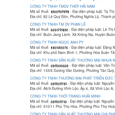
CÔNG TY TNHH TMDV THÉP HẢI NAM
Mã số thuế:
- Đại diện pháp luật: Tạ Th
Địa chỉ: 82 Lê Quý Đôn, Phường Nghĩa Lộ, Thành 
CÔNG TY TNHH TM DV PHAN LÊ
Mã số thuế:
- Đại diện pháp luật: Lê Thị
Địa chỉ: Buôn Jang Lành, Xã Krông Na, Huyện Buô
CÔNG TY TNHH NGỌC ANH PY
Mã số thuế:
- Đại diện pháp luật: Đặng 
Địa chỉ: Khu phố Nam Bình 1, Phường Hòa Xuân Tâ
CÔNG TY TNHH SẢN XUẤT THƯƠNG MẠI NHỰA N
Mã số thuế:
- Đại diện pháp luật: Văn T
Địa chỉ: 133/6 Dương Văn Dương, Phường Tân Quý,
CÔNG TY TNHH THƯƠNG MẠI PHÁT TRIỂN ĐỨC
Mã số thuế:
- Đại diện pháp luật: Nguyễ
Địa chỉ: A6/9 Đường Vĩnh Lộc, Ấp 4, Xã Vĩnh Lộc A
CÔNG TY TNHH THỜI TRANG KHẢI MINH
Mã số thuế:
- Đại diện pháp luật: Nguyễ
Địa chỉ: 510/11 Phú Thọ Hòa, Phường Phú Thọ Hoà
CÔNG TY TNHH SẢN XUẤT THƯƠNG MẠI GIA PHÁ