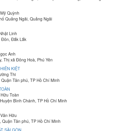
ị Mỹ Quỳnh
phố Quảng Ngãi, Quảng Ngãi
 Nhật Linh
n Đôn, Đắk Lắk
Ngọc Anh
y, Thị xã Đông Hoà, Phú Yên
HIÊN KIỆT
rường Thi
 Quận Tân phú, TP Hồ Chí Minh
 TOÀN
n Hữu Toàn
, Huyện Bình Chánh, TP Hồ Chí Minh
n Văn Hữu
, Quận Tân phú, TP Hồ Chí Minh
T SÀI GÒN