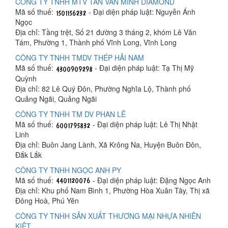
CÔNG TY TNHH MTV TÂN VĂN MINH DIAMOND
Mã số thuế:
- Đại diện pháp luật: Nguyễn Ánh
Ngọc
Địa chỉ: Tầng trệt, Số 21 đường 3 tháng 2, khóm Lê Văn
Tám, Phường 1, Thành phố Vĩnh Long, Vĩnh Long
CÔNG TY TNHH TMDV THÉP HẢI NAM
Mã số thuế:
- Đại diện pháp luật: Tạ Thị Mỹ
Quỳnh
Địa chỉ: 82 Lê Quý Đôn, Phường Nghĩa Lộ, Thành phố
Quảng Ngãi, Quảng Ngãi
CÔNG TY TNHH TM DV PHAN LÊ
Mã số thuế:
- Đại diện pháp luật: Lê Thị Nhật
Linh
Địa chỉ: Buôn Jang Lành, Xã Krông Na, Huyện Buôn Đôn,
Đắk Lắk
CÔNG TY TNHH NGỌC ANH PY
Mã số thuế:
- Đại diện pháp luật: Đặng Ngọc Anh
Địa chỉ: Khu phố Nam Bình 1, Phường Hòa Xuân Tây, Thị xã
Đông Hoà, Phú Yên
CÔNG TY TNHH SẢN XUẤT THƯƠNG MẠI NHỰA NHIÊN
KIỆT