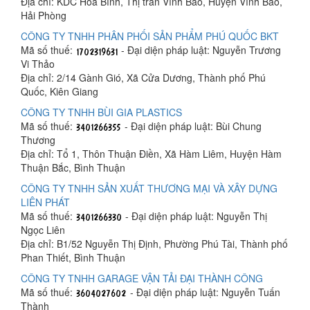
Địa chỉ: KDC Hòa Bình, Thị trấn Vĩnh Bảo, Huyện Vĩnh Bảo,
Hải Phòng
CÔNG TY TNHH PHÂN PHỐI SẢN PHẨM PHÚ QUỐC BKT
Mã số thuế:
- Đại diện pháp luật: Nguyễn Trương
Vi Thảo
Địa chỉ: 2/14 Gành Gió, Xã Cửa Dương, Thành phố Phú
Quốc, Kiên Giang
CÔNG TY TNHH BÙI GIA PLASTICS
Mã số thuế:
- Đại diện pháp luật: Bùi Chung
Thương
Địa chỉ: Tổ 1, Thôn Thuận Điền, Xã Hàm Liêm, Huyện Hàm
Thuận Bắc, Bình Thuận
CÔNG TY TNHH SẢN XUẤT THƯƠNG MẠI VÀ XÂY DỰNG
LIÊN PHÁT
Mã số thuế:
- Đại diện pháp luật: Nguyễn Thị
Ngọc Liên
Địa chỉ: B1/52 Nguyễn Thị Định, Phường Phú Tài, Thành phố
Phan Thiết, Bình Thuận
CÔNG TY TNHH GARAGE VẬN TẢI ĐẠI THÀNH CÔNG
Mã số thuế:
- Đại diện pháp luật: Nguyễn Tuấn
Thành