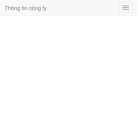
Thông tin công ty
Toggl
navig