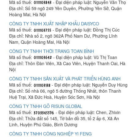
Mã số thuế:
- Đại diện pháp luật: Nguyễn Văn Thọ
Địa chỉ: Số 59 ngõ 249 Yên Duyên, Phường Yên Sở, Quận
Hoàng Mai, Hà Nội
CÔNG TY TNHH XUẤT NHẬP KHẨU DAISYCO
Mã số thuế:
- Đại diện pháp luật: Đồng Thị Cúc
Địa chỉ: Nhà số 2, ngõ 362A Phố Nam Dư, Phường Lĩnh
Nam, Quận Hoàng Mai, Hà Nội
CÔNG TY TNHH THỜI TRANG TOAN BÌNH
Mã số thuế:
- Đại diện pháp luật: Vũ Thị Toan
Địa chỉ: Thôn Đàn Viên, Xã Cao Viên, Huyện Thanh Oai, Hà
Nội
CÔNG TY TNHH SẢN XUẤT VÀ PHÁT TRIỂN HÙNG ANH
Mã số thuế:
- Đại diện pháp luật: Nguyễn Duy Hùng
Địa chỉ: Số nhà 06, ngõ 5 đường Thống Nhất, thôn Thanh
Huệ Trại, Xã Đức Hoà, Huyện Sóc Sơn, Hà Nội
CÔNG TY TNHH GỖ RISUN GLOBAL
Mã số thuế:
- Đại diện pháp luật: Chen, Zhixin
Địa chỉ: Thửa đất số 145, Tờ bản đồ 35, tổ 2 ấp 6, Xã An
Linh, Huyện Phú Giáo, Bình Dương
CÔNG TY TNHH CÔNG NGHIỆP YI FENG