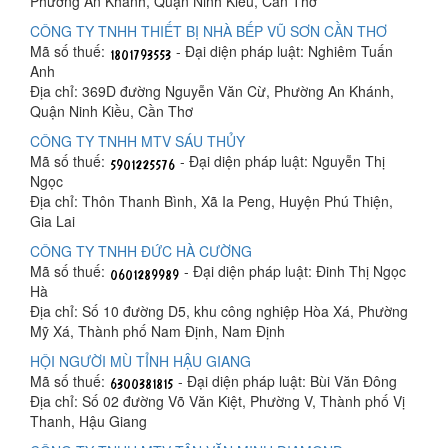
Phường An Khánh, Quận Ninh Kiều, Cần Thơ
CÔNG TY TNHH THIẾT BỊ NHÀ BẾP VŨ SƠN CẦN THƠ
Mã số thuế:
- Đại diện pháp luật: Nghiêm Tuấn
Anh
Địa chỉ: 369D đường Nguyễn Văn Cừ, Phường An Khánh,
Quận Ninh Kiều, Cần Thơ
CÔNG TY TNHH MTV SÁU THỦY
Mã số thuế:
- Đại diện pháp luật: Nguyễn Thị
Ngọc
Địa chỉ: Thôn Thanh Bình, Xã Ia Peng, Huyện Phú Thiện,
Gia Lai
CÔNG TY TNHH ĐỨC HÀ CƯỜNG
Mã số thuế:
- Đại diện pháp luật: Đinh Thị Ngọc
Hà
Địa chỉ: Số 10 đường D5, khu công nghiệp Hòa Xá, Phường
Mỹ Xá, Thành phố Nam Định, Nam Định
HỘI NGƯỜI MÙ TỈNH HẬU GIANG
Mã số thuế:
- Đại diện pháp luật: Bùi Văn Đông
Địa chỉ: Số 02 đường Võ Văn Kiệt, Phường V, Thành phố Vị
Thanh, Hậu Giang