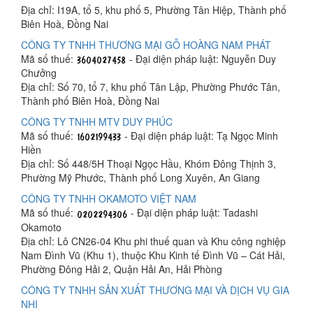
Địa chỉ: I19A, tổ 5, khu phố 5, Phường Tân Hiệp, Thành phố
Biên Hoà, Đồng Nai
CÔNG TY TNHH THƯƠNG MẠI GỖ HOÀNG NAM PHÁT
Mã số thuế:
- Đại diện pháp luật: Nguyễn Duy
Chưởng
Địa chỉ: Số 70, tổ 7, khu phố Tân Lập, Phường Phước Tân,
Thành phố Biên Hoà, Đồng Nai
CÔNG TY TNHH MTV DUY PHÚC
Mã số thuế:
- Đại diện pháp luật: Tạ Ngọc Minh
Hiền
Địa chỉ: Số 448/5H Thoại Ngọc Hầu, Khóm Đông Thịnh 3,
Phường Mỹ Phước, Thành phố Long Xuyên, An Giang
CÔNG TY TNHH OKAMOTO VIỆT NAM
Mã số thuế:
- Đại diện pháp luật: Tadashi
Okamoto
Địa chỉ: Lô CN26-04 Khu phi thuế quan và Khu công nghiệp
Nam Đình Vũ (Khu 1), thuộc Khu Kinh tế Đình Vũ – Cát Hải,
Phường Đông Hải 2, Quận Hải An, Hải Phòng
CÔNG TY TNHH SẢN XUẤT THƯƠNG MẠI VÀ DỊCH VỤ GIA
NHI