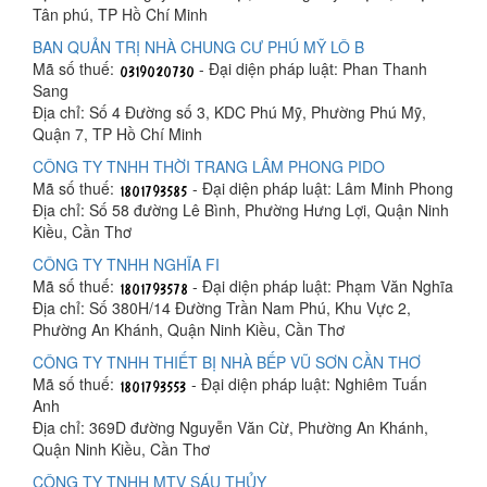
Tân phú, TP Hồ Chí Minh
BAN QUẢN TRỊ NHÀ CHUNG CƯ PHÚ MỸ LÔ B
Mã số thuế:
- Đại diện pháp luật: Phan Thanh
Sang
Địa chỉ: Số 4 Đường số 3, KDC Phú Mỹ, Phường Phú Mỹ,
Quận 7, TP Hồ Chí Minh
CÔNG TY TNHH THỜI TRANG LÂM PHONG PIDO
Mã số thuế:
- Đại diện pháp luật: Lâm Minh Phong
Địa chỉ: Số 58 đường Lê Bình, Phường Hưng Lợi, Quận Ninh
Kiều, Cần Thơ
CÔNG TY TNHH NGHĨA FI
Mã số thuế:
- Đại diện pháp luật: Phạm Văn Nghĩa
Địa chỉ: Số 380H/14 Đường Trần Nam Phú, Khu Vực 2,
Phường An Khánh, Quận Ninh Kiều, Cần Thơ
CÔNG TY TNHH THIẾT BỊ NHÀ BẾP VŨ SƠN CẦN THƠ
Mã số thuế:
- Đại diện pháp luật: Nghiêm Tuấn
Anh
Địa chỉ: 369D đường Nguyễn Văn Cừ, Phường An Khánh,
Quận Ninh Kiều, Cần Thơ
CÔNG TY TNHH MTV SÁU THỦY