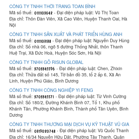
CÔNG TY TNHH THỜI TRANG TOAN BÌNH
Mã số thuế:
- Đại diện pháp luật: Vũ Thị Toan
Địa chỉ: Thôn Đàn Viên, Xã Cao Viên, Huyện Thanh Oai, Hà
Nội
CÔNG TY TNHH SẢN XUẤT VÀ PHÁT TRIỂN HÙNG ANH
Mã số thuế:
- Đại diện pháp luật: Nguyễn Duy Hùng
Địa chỉ: Số nhà 06, ngõ 5 đường Thống Nhất, thôn Thanh
Huệ Trại, Xã Đức Hoà, Huyện Sóc Sơn, Hà Nội
CÔNG TY TNHH GỖ RISUN GLOBAL
Mã số thuế:
- Đại diện pháp luật: Chen, Zhixin
Địa chỉ: Thửa đất số 145, Tờ bản đồ 35, tổ 2 ấp 6, Xã An
Linh, Huyện Phú Giáo, Bình Dương
CÔNG TY TNHH CÔNG NGHIỆP YI FENG
Mã số thuế:
- Đại diện pháp luật: Từ Vinh Cường
Địa chỉ: Số 180/2, Đường Khánh Bình 07, Tổ 1, Khu phố
Khánh Tân, Phường Khánh Bình, Thành phố Tân Uyên, Bình
Dương
CÔNG TY TNHH THƯƠNG MẠI DỊCH VỤ KỸ THUẬT VŨ GIA
Mã số thuế:
- Đại diện pháp luật: Vũ Quốc Thanh
Địa chỉ: 16/34 Nguyễn Hữu Dật, Phường Tây Thạnh, Quận