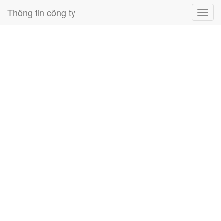
Thông tin công ty
Toggl
navig