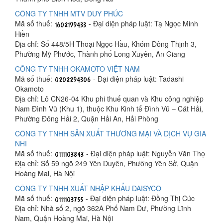
CÔNG TY TNHH MTV DUY PHÚC
Mã số thuế:
- Đại diện pháp luật: Tạ Ngọc Minh
Hiền
Địa chỉ: Số 448/5H Thoại Ngọc Hầu, Khóm Đông Thịnh 3,
Phường Mỹ Phước, Thành phố Long Xuyên, An Giang
CÔNG TY TNHH OKAMOTO VIỆT NAM
Mã số thuế:
- Đại diện pháp luật: Tadashi
Okamoto
Địa chỉ: Lô CN26-04 Khu phi thuế quan và Khu công nghiệp
Nam Đình Vũ (Khu 1), thuộc Khu Kinh tế Đình Vũ – Cát Hải,
Phường Đông Hải 2, Quận Hải An, Hải Phòng
CÔNG TY TNHH SẢN XUẤT THƯƠNG MẠI VÀ DỊCH VỤ GIA
NHI
Mã số thuế:
- Đại diện pháp luật: Nguyễn Văn Thọ
Địa chỉ: Số 59 ngõ 249 Yên Duyên, Phường Yên Sở, Quận
Hoàng Mai, Hà Nội
CÔNG TY TNHH XUẤT NHẬP KHẨU DAISYCO
Mã số thuế:
- Đại diện pháp luật: Đồng Thị Cúc
Địa chỉ: Nhà số 2, ngõ 362A Phố Nam Dư, Phường Lĩnh
Nam, Quận Hoàng Mai, Hà Nội