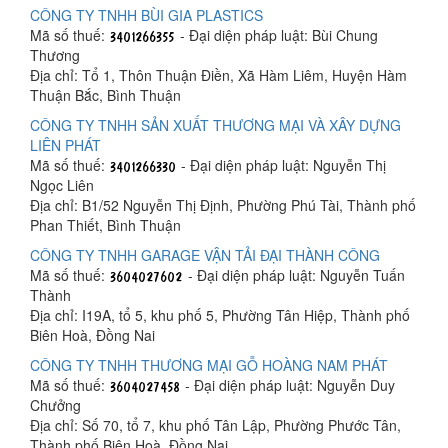
CÔNG TY TNHH BÙI GIA PLASTICS
Mã số thuế:
- Đại diện pháp luật: Bùi Chung
Thương
Địa chỉ: Tổ 1, Thôn Thuận Điền, Xã Hàm Liêm, Huyện Hàm
Thuận Bắc, Bình Thuận
CÔNG TY TNHH SẢN XUẤT THƯƠNG MẠI VÀ XÂY DỰNG
LIÊN PHÁT
Mã số thuế:
- Đại diện pháp luật: Nguyễn Thị
Ngọc Liên
Địa chỉ: B1/52 Nguyễn Thị Định, Phường Phú Tài, Thành phố
Phan Thiết, Bình Thuận
CÔNG TY TNHH GARAGE VẬN TẢI ĐẠI THÀNH CÔNG
Mã số thuế:
- Đại diện pháp luật: Nguyễn Tuấn
Thành
Địa chỉ: I19A, tổ 5, khu phố 5, Phường Tân Hiệp, Thành phố
Biên Hoà, Đồng Nai
CÔNG TY TNHH THƯƠNG MẠI GỖ HOÀNG NAM PHÁT
Mã số thuế:
- Đại diện pháp luật: Nguyễn Duy
Chưởng
Địa chỉ: Số 70, tổ 7, khu phố Tân Lập, Phường Phước Tân,
Thành phố Biên Hoà, Đồng Nai