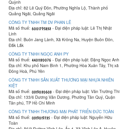
Quỳnh
Địa chỉ: 82 Lê Quý Đôn, Phường Nghĩa Lộ, Thành phố
Quảng Ngãi, Quảng Ngãi
CÔNG TY TNHH TM DV PHAN LÊ
Mã số thuế:
- Đại diện pháp luật: Lê Thị Nhật
Linh
Địa chỉ: Buôn Jang Lành, Xã Krông Na, Huyện Buôn Đôn,
Đắk Lắk
CÔNG TY TNHH NGỌC ANH PY
Mã số thuế:
- Đại diện pháp luật: Đặng Ngọc Anh
Địa chỉ: Khu phố Nam Bình 1, Phường Hòa Xuân Tây, Thị xã
Đông Hoà, Phú Yên
CÔNG TY TNHH SẢN XUẤT THƯƠNG MẠI NHỰA NHIÊN
KIỆT
Mã số thuế:
- Đại diện pháp luật: Văn Trường Thi
Địa chỉ: 133/6 Dương Văn Dương, Phường Tân Quý, Quận
Tân phú, TP Hồ Chí Minh
CÔNG TY TNHH THƯƠNG MẠI PHÁT TRIỂN ĐỨC TOÀN
Mã số thuế:
- Đại diện pháp luật: Nguyễn Hữu
Toàn
Địa chỉ: A6/9 Đường Vĩnh Lộc, Ấp 4, Xã Vĩnh Lộc A, Huyện