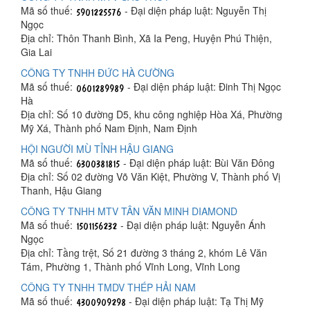
Mã số thuế:
- Đại diện pháp luật: Nguyễn Thị
Ngọc
Địa chỉ: Thôn Thanh Bình, Xã Ia Peng, Huyện Phú Thiện,
Gia Lai
CÔNG TY TNHH ĐỨC HÀ CƯỜNG
Mã số thuế:
- Đại diện pháp luật: Đinh Thị Ngọc
Hà
Địa chỉ: Số 10 đường D5, khu công nghiệp Hòa Xá, Phường
Mỹ Xá, Thành phố Nam Định, Nam Định
HỘI NGƯỜI MÙ TỈNH HẬU GIANG
Mã số thuế:
- Đại diện pháp luật: Bùi Văn Đông
Địa chỉ: Số 02 đường Võ Văn Kiệt, Phường V, Thành phố Vị
Thanh, Hậu Giang
CÔNG TY TNHH MTV TÂN VĂN MINH DIAMOND
Mã số thuế:
- Đại diện pháp luật: Nguyễn Ánh
Ngọc
Địa chỉ: Tầng trệt, Số 21 đường 3 tháng 2, khóm Lê Văn
Tám, Phường 1, Thành phố Vĩnh Long, Vĩnh Long
CÔNG TY TNHH TMDV THÉP HẢI NAM
Mã số thuế:
- Đại diện pháp luật: Tạ Thị Mỹ