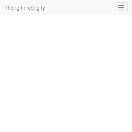
Thông tin công ty
Toggl
navig