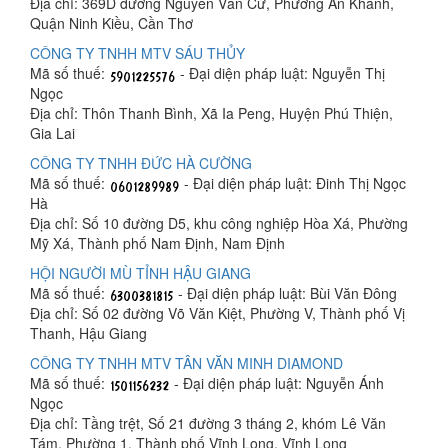
Địa chỉ: 369D đường Nguyễn Văn Cừ, Phường An Khánh,
Quận Ninh Kiều, Cần Thơ
CÔNG TY TNHH MTV SÁU THỦY
Mã số thuế:
- Đại diện pháp luật: Nguyễn Thị
Ngọc
Địa chỉ: Thôn Thanh Bình, Xã Ia Peng, Huyện Phú Thiện,
Gia Lai
CÔNG TY TNHH ĐỨC HÀ CƯỜNG
Mã số thuế:
- Đại diện pháp luật: Đinh Thị Ngọc
Hà
Địa chỉ: Số 10 đường D5, khu công nghiệp Hòa Xá, Phường
Mỹ Xá, Thành phố Nam Định, Nam Định
HỘI NGƯỜI MÙ TỈNH HẬU GIANG
Mã số thuế:
- Đại diện pháp luật: Bùi Văn Đông
Địa chỉ: Số 02 đường Võ Văn Kiệt, Phường V, Thành phố Vị
Thanh, Hậu Giang
CÔNG TY TNHH MTV TÂN VĂN MINH DIAMOND
Mã số thuế:
- Đại diện pháp luật: Nguyễn Ánh
Ngọc
Địa chỉ: Tầng trệt, Số 21 đường 3 tháng 2, khóm Lê Văn
Tám, Phường 1, Thành phố Vĩnh Long, Vĩnh Long