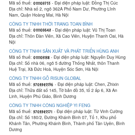
Mã số thuế:
- Đại diện pháp luật: Đồng Thị Cúc
Địa chỉ: Nhà số 2, ngõ 362A Phố Nam Dư, Phường Lĩnh
Nam, Quận Hoàng Mai, Hà Nội
CÔNG TY TNHH THỜI TRANG TOAN BÌNH
Mã số thuế:
- Đại diện pháp luật: Vũ Thị Toan
Địa chỉ: Thôn Đàn Viên, Xã Cao Viên, Huyện Thanh Oai, Hà
Nội
CÔNG TY TNHH SẢN XUẤT VÀ PHÁT TRIỂN HÙNG ANH
Mã số thuế:
- Đại diện pháp luật: Nguyễn Duy Hùng
Địa chỉ: Số nhà 06, ngõ 5 đường Thống Nhất, thôn Thanh
Huệ Trại, Xã Đức Hoà, Huyện Sóc Sơn, Hà Nội
CÔNG TY TNHH GỖ RISUN GLOBAL
Mã số thuế:
- Đại diện pháp luật: Chen, Zhixin
Địa chỉ: Thửa đất số 145, Tờ bản đồ 35, tổ 2 ấp 6, Xã An
Linh, Huyện Phú Giáo, Bình Dương
CÔNG TY TNHH CÔNG NGHIỆP YI FENG
Mã số thuế:
- Đại diện pháp luật: Từ Vinh Cường
Địa chỉ: Số 180/2, Đường Khánh Bình 07, Tổ 1, Khu phố
Khánh Tân, Phường Khánh Bình, Thành phố Tân Uyên, Bình
Dương