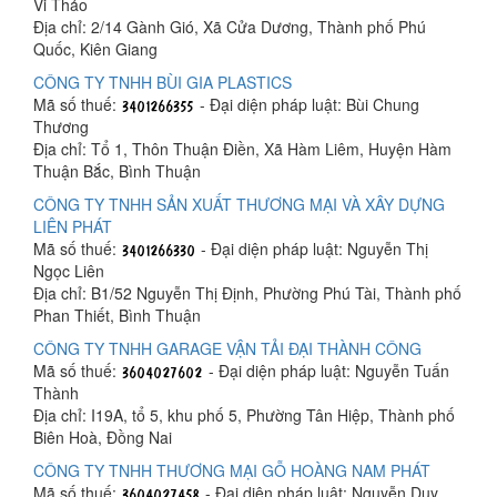
Vi Thảo
Địa chỉ: 2/14 Gành Gió, Xã Cửa Dương, Thành phố Phú
Quốc, Kiên Giang
CÔNG TY TNHH BÙI GIA PLASTICS
Mã số thuế:
- Đại diện pháp luật: Bùi Chung
Thương
Địa chỉ: Tổ 1, Thôn Thuận Điền, Xã Hàm Liêm, Huyện Hàm
Thuận Bắc, Bình Thuận
CÔNG TY TNHH SẢN XUẤT THƯƠNG MẠI VÀ XÂY DỰNG
LIÊN PHÁT
Mã số thuế:
- Đại diện pháp luật: Nguyễn Thị
Ngọc Liên
Địa chỉ: B1/52 Nguyễn Thị Định, Phường Phú Tài, Thành phố
Phan Thiết, Bình Thuận
CÔNG TY TNHH GARAGE VẬN TẢI ĐẠI THÀNH CÔNG
Mã số thuế:
- Đại diện pháp luật: Nguyễn Tuấn
Thành
Địa chỉ: I19A, tổ 5, khu phố 5, Phường Tân Hiệp, Thành phố
Biên Hoà, Đồng Nai
CÔNG TY TNHH THƯƠNG MẠI GỖ HOÀNG NAM PHÁT
Mã số thuế:
- Đại diện pháp luật: Nguyễn Duy