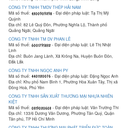
CÔNG TY TNHH TMDV THÉP HẢI NAM
Mã số thuế:
- Đại diện pháp luật: Tạ Thị Mỹ
Quỳnh
Địa chỉ: 82 Lê Quý Đôn, Phường Nghĩa Lộ, Thành phố
Quảng Ngãi, Quảng Ngãi
CÔNG TY TNHH TM DV PHAN LÊ
Mã số thuế:
- Đại diện pháp luật: Lê Thị Nhật
Linh
Địa chỉ: Buôn Jang Lành, Xã Krông Na, Huyện Buôn Đôn,
Đắk Lắk
CÔNG TY TNHH NGỌC ANH PY
Mã số thuế:
- Đại diện pháp luật: Đặng Ngọc Anh
Địa chỉ: Khu phố Nam Bình 1, Phường Hòa Xuân Tây, Thị xã
Đông Hoà, Phú Yên
CÔNG TY TNHH SẢN XUẤT THƯƠNG MẠI NHỰA NHIÊN
KIỆT
Mã số thuế:
- Đại diện pháp luật: Văn Trường Thi
Địa chỉ: 133/6 Dương Văn Dương, Phường Tân Quý, Quận
Tân phú, TP Hồ Chí Minh
CÔNG TY TNHH THƯƠNG MẠI PHÁT TRIỂN ĐỨC TOÀN