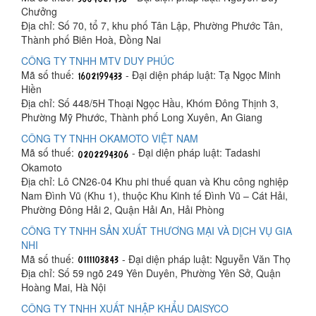
Chưởng
Địa chỉ: Số 70, tổ 7, khu phố Tân Lập, Phường Phước Tân,
Thành phố Biên Hoà, Đồng Nai
CÔNG TY TNHH MTV DUY PHÚC
Mã số thuế:
- Đại diện pháp luật: Tạ Ngọc Minh
Hiền
Địa chỉ: Số 448/5H Thoại Ngọc Hầu, Khóm Đông Thịnh 3,
Phường Mỹ Phước, Thành phố Long Xuyên, An Giang
CÔNG TY TNHH OKAMOTO VIỆT NAM
Mã số thuế:
- Đại diện pháp luật: Tadashi
Okamoto
Địa chỉ: Lô CN26-04 Khu phi thuế quan và Khu công nghiệp
Nam Đình Vũ (Khu 1), thuộc Khu Kinh tế Đình Vũ – Cát Hải,
Phường Đông Hải 2, Quận Hải An, Hải Phòng
CÔNG TY TNHH SẢN XUẤT THƯƠNG MẠI VÀ DỊCH VỤ GIA
NHI
Mã số thuế:
- Đại diện pháp luật: Nguyễn Văn Thọ
Địa chỉ: Số 59 ngõ 249 Yên Duyên, Phường Yên Sở, Quận
Hoàng Mai, Hà Nội
CÔNG TY TNHH XUẤT NHẬP KHẨU DAISYCO