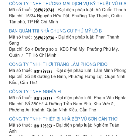
CÔNG TY TNHH THƯƠNG MẠI DỊCH VỤ KỸ THUẬT VŨ GIA
Mã số thuế:
- Đại diện pháp luật: Vũ Quốc Thanh
Địa chỉ: 16/34 Nguyễn Hữu Dật, Phường Tây Thạnh, Quận
Tân phú, TP Hồ Chí Minh
BAN QUẢN TRỊ NHÀ CHUNG CƯ PHÚ MỸ LÔ B
Mã số thuế:
- Đại diện pháp luật: Phan Thanh
Sang
Địa chỉ: Số 4 Đường số 3, KDC Phú Mỹ, Phường Phú Mỹ,
Quận 7, TP Hồ Chí Minh
CÔNG TY TNHH THỜI TRANG LÂM PHONG PIDO
Mã số thuế:
- Đại diện pháp luật: Lâm Minh Phong
Địa chỉ: Số 58 đường Lê Bình, Phường Hưng Lợi, Quận Ninh
Kiều, Cần Thơ
CÔNG TY TNHH NGHĨA FI
Mã số thuế:
- Đại diện pháp luật: Phạm Văn Nghĩa
Địa chỉ: Số 380H/14 Đường Trần Nam Phú, Khu Vực 2,
Phường An Khánh, Quận Ninh Kiều, Cần Thơ
CÔNG TY TNHH THIẾT BỊ NHÀ BẾP VŨ SƠN CẦN THƠ
Mã số thuế:
- Đại diện pháp luật: Nghiêm Tuấn
Anh