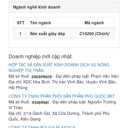
Ngành nghề kinh doanh
STT
Tên ngành
Mã ngành
1
Sản xuất giày dép
C15200 (Chính)
Doanh nghiệp mới cập nhật:
HỢP TÁC XÃ SẢN XUẤT KINH DOANH DỊCH VỤ NÔNG
NGHIỆP THỊ TRẤN.
Mã số thuế:
- Đại diện pháp luật: Phạm Văn Viện
Địa chỉ: KDC Hòa Bình, Thị trấn Vĩnh Bảo, Huyện Vĩnh Bảo,
Hải Phòng
CÔNG TY TNHH PHÂN PHỐI SẢN PHẨM PHÚ QUỐC BKT
Mã số thuế:
- Đại diện pháp luật: Nguyễn Trương
Vi Thảo
Địa chỉ: 2/14 Gành Gió, Xã Cửa Dương, Thành phố Phú
Quốc, Kiên Giang
CÔNG TY TNHH BÙI GIA PLASTICS