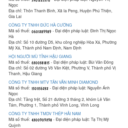
Ngọc
Địa chỉ: Thôn Thanh Bình, Xã Ia Peng, Huyện Phú Thiện,
Gia Lai
CÔNG TY TNHH ĐỨC HÀ CƯỜNG
Mã số thuế:
- Đại diện pháp luật: Đinh Thị Ngọc
Hà
Địa chỉ: Số 10 đường D5, khu công nghiệp Hòa Xá, Phường
Mỹ Xá, Thành phố Nam Định, Nam Định
HỘI NGƯỜI MÙ TỈNH HẬU GIANG
Mã số thuế:
- Đại diện pháp luật: Bùi Văn Đông
Địa chỉ: Số 02 đường Võ Văn Kiệt, Phường V, Thành phố Vị
Thanh, Hậu Giang
CÔNG TY TNHH MTV TÂN VĂN MINH DIAMOND
Mã số thuế:
- Đại diện pháp luật: Nguyễn Ánh
Ngọc
Địa chỉ: Tầng trệt, Số 21 đường 3 tháng 2, khóm Lê Văn
Tám, Phường 1, Thành phố Vĩnh Long, Vĩnh Long
CÔNG TY TNHH TMDV THÉP HẢI NAM
Mã số thuế:
- Đại diện pháp luật: Tạ Thị Mỹ
Quỳnh