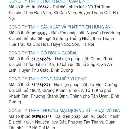
CÔNG TY TNHH THỜI TRANG TOAN BÌNH
Mã số thuế:
- Đại diện pháp luật: Vũ Thị Toan
Địa chỉ: Thôn Đàn Viên, Xã Cao Viên, Huyện Thanh Oai, Hà
Nội
CÔNG TY TNHH SẢN XUẤT VÀ PHÁT TRIỂN HÙNG ANH
Mã số thuế:
- Đại diện pháp luật: Nguyễn Duy Hùng
Địa chỉ: Số nhà 06, ngõ 5 đường Thống Nhất, thôn Thanh
Huệ Trại, Xã Đức Hoà, Huyện Sóc Sơn, Hà Nội
CÔNG TY TNHH GỖ RISUN GLOBAL
Mã số thuế:
- Đại diện pháp luật: Chen, Zhixin
Địa chỉ: Thửa đất số 145, Tờ bản đồ 35, tổ 2 ấp 6, Xã An
Linh, Huyện Phú Giáo, Bình Dương
CÔNG TY TNHH CÔNG NGHIỆP YI FENG
Mã số thuế:
- Đại diện pháp luật: Từ Vinh Cường
Địa chỉ: Số 180/2, Đường Khánh Bình 07, Tổ 1, Khu phố
Khánh Tân, Phường Khánh Bình, Thành phố Tân Uyên, Bình
Dương
CÔNG TY TNHH THƯƠNG MẠI DỊCH VỤ KỸ THUẬT VŨ GIA
Mã số thuế:
- Đại diện pháp luật: Vũ Quốc Thanh
Địa chỉ: 16/34 Nguyễn Hữu Dật, Phường Tây Thạnh, Quận
Tân phú, TP Hồ Chí Minh