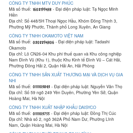
CÔNG TY TNHH MTV DUY PHÚC
Mã số thuế:
- Đại diện pháp luật: Tạ Ngọc Minh
Hiền
Địa chỉ: Số 448/5H Thoại Ngọc Hầu, Khóm Đông Thịnh 3,
Phường Mỹ Phước, Thành phố Long Xuyên, An Giang
CÔNG TY TNHH OKAMOTO VIỆT NAM
Mã số thuế:
- Đại diện pháp luật: Tadashi
Okamoto
Địa chỉ: Lô CN26-04 Khu phi thuế quan và Khu công nghiệp
Nam Đình Vũ (Khu 1), thuộc Khu Kinh tế Đình Vũ – Cát Hải,
Phường Đông Hải 2, Quận Hải An, Hải Phòng
CÔNG TY TNHH SẢN XUẤT THƯƠNG MẠI VÀ DỊCH VỤ GIA
NHI
Mã số thuế:
- Đại diện pháp luật: Nguyễn Văn Thọ
Địa chỉ: Số 59 ngõ 249 Yên Duyên, Phường Yên Sở, Quận
Hoàng Mai, Hà Nội
CÔNG TY TNHH XUẤT NHẬP KHẨU DAISYCO
Mã số thuế:
- Đại diện pháp luật: Đồng Thị Cúc
Địa chỉ: Nhà số 2, ngõ 362A Phố Nam Dư, Phường Lĩnh
Nam, Quận Hoàng Mai, Hà Nội