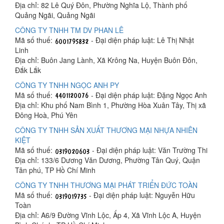
Địa chỉ: 82 Lê Quý Đôn, Phường Nghĩa Lộ, Thành phố
Quảng Ngãi, Quảng Ngãi
CÔNG TY TNHH TM DV PHAN LÊ
Mã số thuế:
- Đại diện pháp luật: Lê Thị Nhật
Linh
Địa chỉ: Buôn Jang Lành, Xã Krông Na, Huyện Buôn Đôn,
Đắk Lắk
CÔNG TY TNHH NGỌC ANH PY
Mã số thuế:
- Đại diện pháp luật: Đặng Ngọc Anh
Địa chỉ: Khu phố Nam Bình 1, Phường Hòa Xuân Tây, Thị xã
Đông Hoà, Phú Yên
CÔNG TY TNHH SẢN XUẤT THƯƠNG MẠI NHỰA NHIÊN
KIỆT
Mã số thuế:
- Đại diện pháp luật: Văn Trường Thi
Địa chỉ: 133/6 Dương Văn Dương, Phường Tân Quý, Quận
Tân phú, TP Hồ Chí Minh
CÔNG TY TNHH THƯƠNG MẠI PHÁT TRIỂN ĐỨC TOÀN
Mã số thuế:
- Đại diện pháp luật: Nguyễn Hữu
Toàn
Địa chỉ: A6/9 Đường Vĩnh Lộc, Ấp 4, Xã Vĩnh Lộc A, Huyện