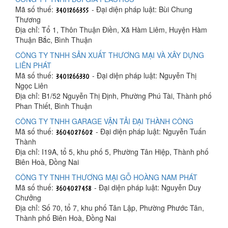
Mã số thuế:
- Đại diện pháp luật: Bùi Chung
Thương
Địa chỉ: Tổ 1, Thôn Thuận Điền, Xã Hàm Liêm, Huyện Hàm
Thuận Bắc, Bình Thuận
CÔNG TY TNHH SẢN XUẤT THƯƠNG MẠI VÀ XÂY DỰNG
LIÊN PHÁT
Mã số thuế:
- Đại diện pháp luật: Nguyễn Thị
Ngọc Liên
Địa chỉ: B1/52 Nguyễn Thị Định, Phường Phú Tài, Thành phố
Phan Thiết, Bình Thuận
CÔNG TY TNHH GARAGE VẬN TẢI ĐẠI THÀNH CÔNG
Mã số thuế:
- Đại diện pháp luật: Nguyễn Tuấn
Thành
Địa chỉ: I19A, tổ 5, khu phố 5, Phường Tân Hiệp, Thành phố
Biên Hoà, Đồng Nai
CÔNG TY TNHH THƯƠNG MẠI GỖ HOÀNG NAM PHÁT
Mã số thuế:
- Đại diện pháp luật: Nguyễn Duy
Chưởng
Địa chỉ: Số 70, tổ 7, khu phố Tân Lập, Phường Phước Tân,
Thành phố Biên Hoà, Đồng Nai