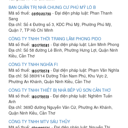
BAN QUẢN TRỊ NHÀ CHUNG CƯ PHÚ MỸ LÔ B
Mã số thuế:
- Đại diện pháp luật: Phan Thanh
Sang
Địa chỉ: Số 4 Đường số 3, KDC Phú Mỹ, Phường Phú Mỹ,
Quận 7, TP Hồ Chí Minh
CÔNG TY TNHH THỜI TRANG LÂM PHONG PIDO
Mã số thuế:
- Đại diện pháp luật: Lâm Minh Phong
Địa chỉ: Số 58 đường Lê Bình, Phường Hưng Lợi, Quận Ninh
Kiều, Cần Thơ
CÔNG TY TNHH NGHĨA FI
Mã số thuế:
- Đại diện pháp luật: Phạm Văn Nghĩa
Địa chỉ: Số 380H/14 Đường Trần Nam Phú, Khu Vực 2,
Phường An Khánh, Quận Ninh Kiều, Cần Thơ
CÔNG TY TNHH THIẾT BỊ NHÀ BẾP VŨ SƠN CẦN THƠ
Mã số thuế:
- Đại diện pháp luật: Nghiêm Tuấn
Anh
Địa chỉ: 369D đường Nguyễn Văn Cừ, Phường An Khánh,
Quận Ninh Kiều, Cần Thơ
CÔNG TY TNHH MTV SÁU THỦY
Mã số thuế:
- Đại diện pháp luật: Nguyễn Thị