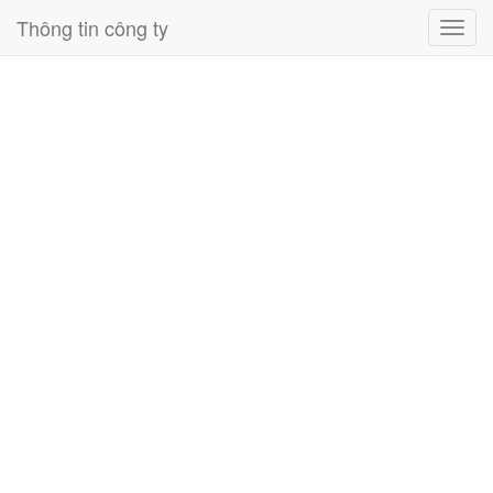
Thông tin công ty
Toggl
navig