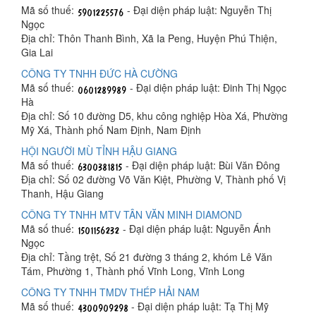
Mã số thuế:
- Đại diện pháp luật: Nguyễn Thị
Ngọc
Địa chỉ: Thôn Thanh Bình, Xã Ia Peng, Huyện Phú Thiện,
Gia Lai
CÔNG TY TNHH ĐỨC HÀ CƯỜNG
Mã số thuế:
- Đại diện pháp luật: Đinh Thị Ngọc
Hà
Địa chỉ: Số 10 đường D5, khu công nghiệp Hòa Xá, Phường
Mỹ Xá, Thành phố Nam Định, Nam Định
HỘI NGƯỜI MÙ TỈNH HẬU GIANG
Mã số thuế:
- Đại diện pháp luật: Bùi Văn Đông
Địa chỉ: Số 02 đường Võ Văn Kiệt, Phường V, Thành phố Vị
Thanh, Hậu Giang
CÔNG TY TNHH MTV TÂN VĂN MINH DIAMOND
Mã số thuế:
- Đại diện pháp luật: Nguyễn Ánh
Ngọc
Địa chỉ: Tầng trệt, Số 21 đường 3 tháng 2, khóm Lê Văn
Tám, Phường 1, Thành phố Vĩnh Long, Vĩnh Long
CÔNG TY TNHH TMDV THÉP HẢI NAM
Mã số thuế:
- Đại diện pháp luật: Tạ Thị Mỹ