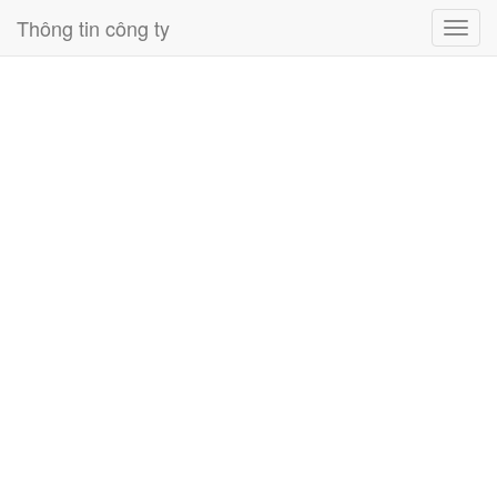
Thông tin công ty
Toggl
navig