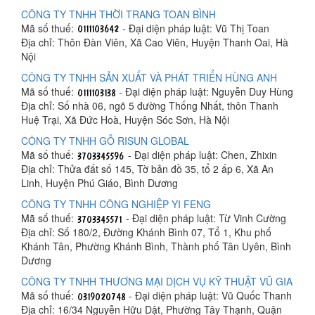
CÔNG TY TNHH THỜI TRANG TOAN BÌNH
Mã số thuế:
- Đại diện pháp luật: Vũ Thị Toan
Địa chỉ: Thôn Đàn Viên, Xã Cao Viên, Huyện Thanh Oai, Hà
Nội
CÔNG TY TNHH SẢN XUẤT VÀ PHÁT TRIỂN HÙNG ANH
Mã số thuế:
- Đại diện pháp luật: Nguyễn Duy Hùng
Địa chỉ: Số nhà 06, ngõ 5 đường Thống Nhất, thôn Thanh
Huệ Trại, Xã Đức Hoà, Huyện Sóc Sơn, Hà Nội
CÔNG TY TNHH GỖ RISUN GLOBAL
Mã số thuế:
- Đại diện pháp luật: Chen, Zhixin
Địa chỉ: Thửa đất số 145, Tờ bản đồ 35, tổ 2 ấp 6, Xã An
Linh, Huyện Phú Giáo, Bình Dương
CÔNG TY TNHH CÔNG NGHIỆP YI FENG
Mã số thuế:
- Đại diện pháp luật: Từ Vinh Cường
Địa chỉ: Số 180/2, Đường Khánh Bình 07, Tổ 1, Khu phố
Khánh Tân, Phường Khánh Bình, Thành phố Tân Uyên, Bình
Dương
CÔNG TY TNHH THƯƠNG MẠI DỊCH VỤ KỸ THUẬT VŨ GIA
Mã số thuế:
- Đại diện pháp luật: Vũ Quốc Thanh
Địa chỉ: 16/34 Nguyễn Hữu Dật, Phường Tây Thạnh, Quận