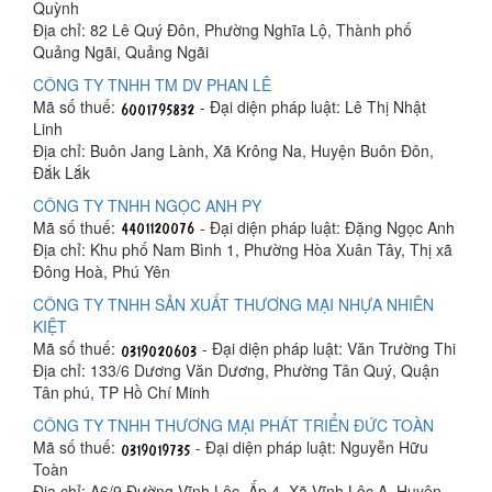
Quỳnh
Địa chỉ: 82 Lê Quý Đôn, Phường Nghĩa Lộ, Thành phố
Quảng Ngãi, Quảng Ngãi
CÔNG TY TNHH TM DV PHAN LÊ
Mã số thuế:
- Đại diện pháp luật: Lê Thị Nhật
Linh
Địa chỉ: Buôn Jang Lành, Xã Krông Na, Huyện Buôn Đôn,
Đắk Lắk
CÔNG TY TNHH NGỌC ANH PY
Mã số thuế:
- Đại diện pháp luật: Đặng Ngọc Anh
Địa chỉ: Khu phố Nam Bình 1, Phường Hòa Xuân Tây, Thị xã
Đông Hoà, Phú Yên
CÔNG TY TNHH SẢN XUẤT THƯƠNG MẠI NHỰA NHIÊN
KIỆT
Mã số thuế:
- Đại diện pháp luật: Văn Trường Thi
Địa chỉ: 133/6 Dương Văn Dương, Phường Tân Quý, Quận
Tân phú, TP Hồ Chí Minh
CÔNG TY TNHH THƯƠNG MẠI PHÁT TRIỂN ĐỨC TOÀN
Mã số thuế:
- Đại diện pháp luật: Nguyễn Hữu
Toàn
Địa chỉ: A6/9 Đường Vĩnh Lộc, Ấp 4, Xã Vĩnh Lộc A, Huyện