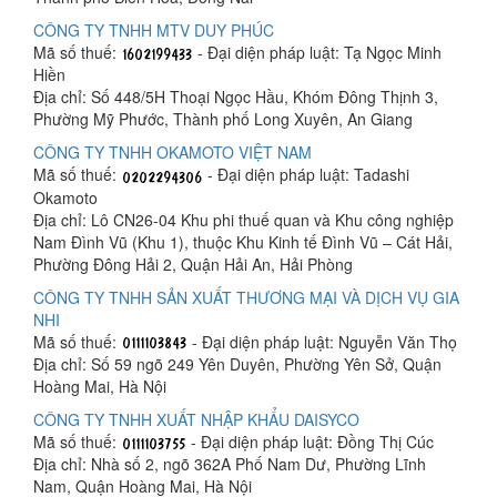
CÔNG TY TNHH MTV DUY PHÚC
Mã số thuế:
- Đại diện pháp luật: Tạ Ngọc Minh
Hiền
Địa chỉ: Số 448/5H Thoại Ngọc Hầu, Khóm Đông Thịnh 3,
Phường Mỹ Phước, Thành phố Long Xuyên, An Giang
CÔNG TY TNHH OKAMOTO VIỆT NAM
Mã số thuế:
- Đại diện pháp luật: Tadashi
Okamoto
Địa chỉ: Lô CN26-04 Khu phi thuế quan và Khu công nghiệp
Nam Đình Vũ (Khu 1), thuộc Khu Kinh tế Đình Vũ – Cát Hải,
Phường Đông Hải 2, Quận Hải An, Hải Phòng
CÔNG TY TNHH SẢN XUẤT THƯƠNG MẠI VÀ DỊCH VỤ GIA
NHI
Mã số thuế:
- Đại diện pháp luật: Nguyễn Văn Thọ
Địa chỉ: Số 59 ngõ 249 Yên Duyên, Phường Yên Sở, Quận
Hoàng Mai, Hà Nội
CÔNG TY TNHH XUẤT NHẬP KHẨU DAISYCO
Mã số thuế:
- Đại diện pháp luật: Đồng Thị Cúc
Địa chỉ: Nhà số 2, ngõ 362A Phố Nam Dư, Phường Lĩnh
Nam, Quận Hoàng Mai, Hà Nội