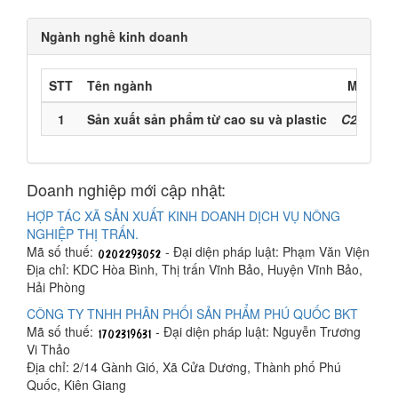
Ngành nghề kinh doanh
STT
Tên ngành
Mã ngà
1
Sản xuất sản phẩm từ cao su và plastic
C22 (Chí
Doanh nghiệp mới cập nhật:
HỢP TÁC XÃ SẢN XUẤT KINH DOANH DỊCH VỤ NÔNG
NGHIỆP THỊ TRẤN.
Mã số thuế:
- Đại diện pháp luật: Phạm Văn Viện
Địa chỉ: KDC Hòa Bình, Thị trấn Vĩnh Bảo, Huyện Vĩnh Bảo,
Hải Phòng
CÔNG TY TNHH PHÂN PHỐI SẢN PHẨM PHÚ QUỐC BKT
Mã số thuế:
- Đại diện pháp luật: Nguyễn Trương
Vi Thảo
Địa chỉ: 2/14 Gành Gió, Xã Cửa Dương, Thành phố Phú
Quốc, Kiên Giang