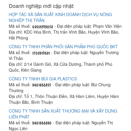
Doanh nghiệp mới cập nhật:
HỢP TÁC XÃ SẢN XUẤT KINH DOANH DỊCH VỤ NÔNG
NGHIỆP THỊ TRẤN.
Mã số thuế:
- Đại diện pháp luật: Phạm Văn Viện
Địa chỉ: KDC Hòa Bình, Thị trấn Vĩnh Bảo, Huyện Vĩnh Bảo,
Hải Phòng
CÔNG TY TNHH PHÂN PHỐI SẢN PHẨM PHÚ QUỐC BKT
Mã số thuế:
- Đại diện pháp luật: Nguyễn Trương
Vi Thảo
Địa chỉ: 2/14 Gành Gió, Xã Cửa Dương, Thành phố Phú
Quốc, Kiên Giang
CÔNG TY TNHH BÙI GIA PLASTICS
Mã số thuế:
- Đại diện pháp luật: Bùi Chung
Thương
Địa chỉ: Tổ 1, Thôn Thuận Điền, Xã Hàm Liêm, Huyện Hàm
Thuận Bắc, Bình Thuận
CÔNG TY TNHH SẢN XUẤT THƯƠNG MẠI VÀ XÂY DỰNG
LIÊN PHÁT
Mã số thuế:
- Đại diện pháp luật: Nguyễn Thị
Ngọc Liên