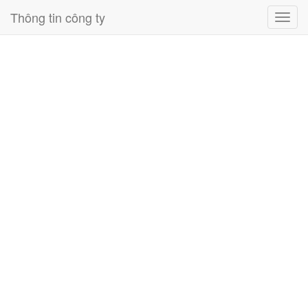
Thông tin công ty
Toggl
navig