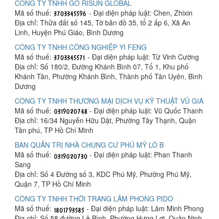
CÔNG TY TNHH GỖ RISUN GLOBAL
Mã số thuế:
- Đại diện pháp luật: Chen, Zhixin
Địa chỉ: Thửa đất số 145, Tờ bản đồ 35, tổ 2 ấp 6, Xã An
Linh, Huyện Phú Giáo, Bình Dương
CÔNG TY TNHH CÔNG NGHIỆP YI FENG
Mã số thuế:
- Đại diện pháp luật: Từ Vinh Cường
Địa chỉ: Số 180/2, Đường Khánh Bình 07, Tổ 1, Khu phố
Khánh Tân, Phường Khánh Bình, Thành phố Tân Uyên, Bình
Dương
CÔNG TY TNHH THƯƠNG MẠI DỊCH VỤ KỸ THUẬT VŨ GIA
Mã số thuế:
- Đại diện pháp luật: Vũ Quốc Thanh
Địa chỉ: 16/34 Nguyễn Hữu Dật, Phường Tây Thạnh, Quận
Tân phú, TP Hồ Chí Minh
BAN QUẢN TRỊ NHÀ CHUNG CƯ PHÚ MỸ LÔ B
Mã số thuế:
- Đại diện pháp luật: Phan Thanh
Sang
Địa chỉ: Số 4 Đường số 3, KDC Phú Mỹ, Phường Phú Mỹ,
Quận 7, TP Hồ Chí Minh
CÔNG TY TNHH THỜI TRANG LÂM PHONG PIDO
Mã số thuế:
- Đại diện pháp luật: Lâm Minh Phong
Địa chỉ: Số 58 đường Lê Bình, Phường Hưng Lợi, Quận Ninh