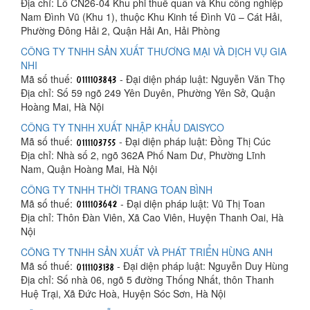
Địa chỉ: Lô CN26-04 Khu phi thuế quan và Khu công nghiệp
Nam Đình Vũ (Khu 1), thuộc Khu Kinh tế Đình Vũ – Cát Hải,
Phường Đông Hải 2, Quận Hải An, Hải Phòng
CÔNG TY TNHH SẢN XUẤT THƯƠNG MẠI VÀ DỊCH VỤ GIA
NHI
Mã số thuế:
- Đại diện pháp luật: Nguyễn Văn Thọ
Địa chỉ: Số 59 ngõ 249 Yên Duyên, Phường Yên Sở, Quận
Hoàng Mai, Hà Nội
CÔNG TY TNHH XUẤT NHẬP KHẨU DAISYCO
Mã số thuế:
- Đại diện pháp luật: Đồng Thị Cúc
Địa chỉ: Nhà số 2, ngõ 362A Phố Nam Dư, Phường Lĩnh
Nam, Quận Hoàng Mai, Hà Nội
CÔNG TY TNHH THỜI TRANG TOAN BÌNH
Mã số thuế:
- Đại diện pháp luật: Vũ Thị Toan
Địa chỉ: Thôn Đàn Viên, Xã Cao Viên, Huyện Thanh Oai, Hà
Nội
CÔNG TY TNHH SẢN XUẤT VÀ PHÁT TRIỂN HÙNG ANH
Mã số thuế:
- Đại diện pháp luật: Nguyễn Duy Hùng
Địa chỉ: Số nhà 06, ngõ 5 đường Thống Nhất, thôn Thanh
Huệ Trại, Xã Đức Hoà, Huyện Sóc Sơn, Hà Nội