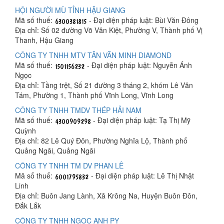
HỘI NGƯỜI MÙ TỈNH HẬU GIANG
Mã số thuế:
- Đại diện pháp luật: Bùi Văn Đông
Địa chỉ: Số 02 đường Võ Văn Kiệt, Phường V, Thành phố Vị
Thanh, Hậu Giang
CÔNG TY TNHH MTV TÂN VĂN MINH DIAMOND
Mã số thuế:
- Đại diện pháp luật: Nguyễn Ánh
Ngọc
Địa chỉ: Tầng trệt, Số 21 đường 3 tháng 2, khóm Lê Văn
Tám, Phường 1, Thành phố Vĩnh Long, Vĩnh Long
CÔNG TY TNHH TMDV THÉP HẢI NAM
Mã số thuế:
- Đại diện pháp luật: Tạ Thị Mỹ
Quỳnh
Địa chỉ: 82 Lê Quý Đôn, Phường Nghĩa Lộ, Thành phố
Quảng Ngãi, Quảng Ngãi
CÔNG TY TNHH TM DV PHAN LÊ
Mã số thuế:
- Đại diện pháp luật: Lê Thị Nhật
Linh
Địa chỉ: Buôn Jang Lành, Xã Krông Na, Huyện Buôn Đôn,
Đắk Lắk
CÔNG TY TNHH NGỌC ANH PY