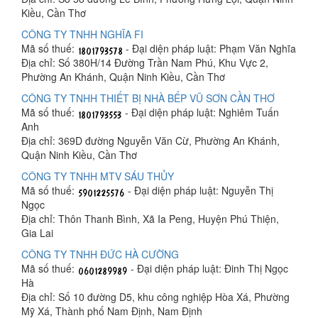
Kiều, Cần Thơ
CÔNG TY TNHH NGHĨA FI
Mã số thuế:
- Đại diện pháp luật: Phạm Văn Nghĩa
Địa chỉ: Số 380H/14 Đường Trần Nam Phú, Khu Vực 2,
Phường An Khánh, Quận Ninh Kiều, Cần Thơ
CÔNG TY TNHH THIẾT BỊ NHÀ BẾP VŨ SƠN CẦN THƠ
Mã số thuế:
- Đại diện pháp luật: Nghiêm Tuấn
Anh
Địa chỉ: 369D đường Nguyễn Văn Cừ, Phường An Khánh,
Quận Ninh Kiều, Cần Thơ
CÔNG TY TNHH MTV SÁU THỦY
Mã số thuế:
- Đại diện pháp luật: Nguyễn Thị
Ngọc
Địa chỉ: Thôn Thanh Bình, Xã Ia Peng, Huyện Phú Thiện,
Gia Lai
CÔNG TY TNHH ĐỨC HÀ CƯỜNG
Mã số thuế:
- Đại diện pháp luật: Đinh Thị Ngọc
Hà
Địa chỉ: Số 10 đường D5, khu công nghiệp Hòa Xá, Phường
Mỹ Xá, Thành phố Nam Định, Nam Định