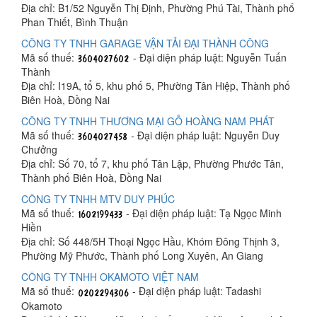
Địa chỉ: B1/52 Nguyễn Thị Định, Phường Phú Tài, Thành phố
Phan Thiết, Bình Thuận
CÔNG TY TNHH GARAGE VẬN TẢI ĐẠI THÀNH CÔNG
Mã số thuế:
- Đại diện pháp luật: Nguyễn Tuấn
Thành
Địa chỉ: I19A, tổ 5, khu phố 5, Phường Tân Hiệp, Thành phố
Biên Hoà, Đồng Nai
CÔNG TY TNHH THƯƠNG MẠI GỖ HOÀNG NAM PHÁT
Mã số thuế:
- Đại diện pháp luật: Nguyễn Duy
Chưởng
Địa chỉ: Số 70, tổ 7, khu phố Tân Lập, Phường Phước Tân,
Thành phố Biên Hoà, Đồng Nai
CÔNG TY TNHH MTV DUY PHÚC
Mã số thuế:
- Đại diện pháp luật: Tạ Ngọc Minh
Hiền
Địa chỉ: Số 448/5H Thoại Ngọc Hầu, Khóm Đông Thịnh 3,
Phường Mỹ Phước, Thành phố Long Xuyên, An Giang
CÔNG TY TNHH OKAMOTO VIỆT NAM
Mã số thuế:
- Đại diện pháp luật: Tadashi
Okamoto