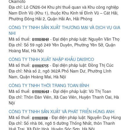
Okamoto
Địa chỉ: Lô CN26-04 Khu phi thuế quan và Khu công nghiệp
Nam Đình Vũ (Khu 1), thuộc Khu Kinh tế Đình Vũ – Cát Hải,
Phường Đông Hải 2, Quận Hải An, Hải Phòng
CÔNG TY TNHH SẢN XUẤT THƯƠNG MẠI VÀ DỊCH VỤ GIA
NHI
Mã số thuế:
- Đại diện pháp luật: Nguyễn Văn Thọ
Địa chỉ: Số 59 ngõ 249 Yên Duyên, Phường Yên Sở, Quận
Hoàng Mai, Hà Nội
CÔNG TY TNHH XUẤT NHẬP KHẨU DAISYCO
Mã số thuế:
- Đại diện pháp luật: Đồng Thị Cúc
Địa chỉ: Nhà số 2, ngõ 362A Phố Nam Dư, Phường Lĩnh
Nam, Quận Hoàng Mai, Hà Nội
CÔNG TY TNHH THỜI TRANG TOAN BÌNH
Mã số thuế:
- Đại diện pháp luật: Vũ Thị Toan
Địa chỉ: Thôn Đàn Viên, Xã Cao Viên, Huyện Thanh Oai, Hà
Nội
CÔNG TY TNHH SẢN XUẤT VÀ PHÁT TRIỂN HÙNG ANH
Mã số thuế:
- Đại diện pháp luật: Nguyễn Duy Hùng
Địa chỉ: Số nhà 06, ngõ 5 đường Thống Nhất, thôn Thanh
Huệ Trại, Xã Đức Hoà, Huyện Sóc Sơn, Hà Nội