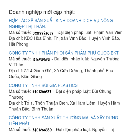
Doanh nghiệp mới cập nhật:
HỢP TÁC XÃ SẢN XUẤT KINH DOANH DỊCH VỤ NÔNG
NGHIỆP THỊ TRẤN.
Mã số thuế:
- Đại diện pháp luật: Phạm Văn Viện
Địa chỉ: KDC Hòa Bình, Thị trấn Vĩnh Bảo, Huyện Vĩnh Bảo,
Hải Phòng
CÔNG TY TNHH PHÂN PHỐI SẢN PHẨM PHÚ QUỐC BKT
Mã số thuế:
- Đại diện pháp luật: Nguyễn Trương
Vi Thảo
Địa chỉ: 2/14 Gành Gió, Xã Cửa Dương, Thành phố Phú
Quốc, Kiên Giang
CÔNG TY TNHH BÙI GIA PLASTICS
Mã số thuế:
- Đại diện pháp luật: Bùi Chung
Thương
Địa chỉ: Tổ 1, Thôn Thuận Điền, Xã Hàm Liêm, Huyện Hàm
Thuận Bắc, Bình Thuận
CÔNG TY TNHH SẢN XUẤT THƯƠNG MẠI VÀ XÂY DỰNG
LIÊN PHÁT
Mã số thuế:
- Đại diện pháp luật: Nguyễn Thị