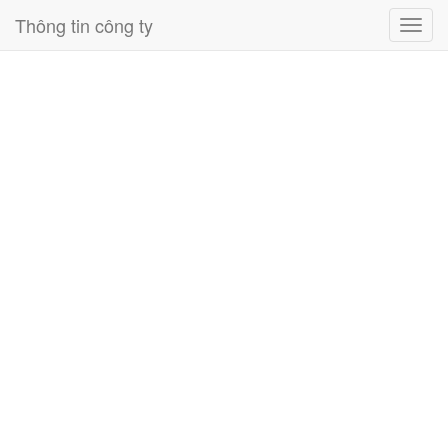
Thông tin công ty
Toggl
navig