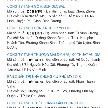
CÔNG TY TNHH GỖ RISUN GLOBAL
Mã số thuế:
- Đại diện pháp luật: Chen, Zhixin
Địa chỉ: Thửa đất số 145, Tờ bản đồ 35, tổ 2 ấp 6, Xã An
Linh, Huyện Phú Giáo, Bình Dương
CÔNG TY TNHH CÔNG NGHIỆP YI FENG
Mã số thuế:
- Đại diện pháp luật: Từ Vinh Cường
Địa chỉ: Số 180/2, Đường Khánh Bình 07, Tổ 1, Khu phố
Khánh Tân, Phường Khánh Bình, Thành phố Tân Uyên, Bình
Dương
CÔNG TY TNHH THƯƠNG MẠI DỊCH VỤ KỸ THUẬT VŨ GIA
Mã số thuế:
- Đại diện pháp luật: Vũ Quốc Thanh
Địa chỉ: 16/34 Nguyễn Hữu Dật, Phường Tây Thạnh, Quận
Tân phú, TP Hồ Chí Minh
BAN QUẢN TRỊ NHÀ CHUNG CƯ PHÚ MỸ LÔ B
Mã số thuế:
- Đại diện pháp luật: Phan Thanh
Sang
Địa chỉ: Số 4 Đường số 3, KDC Phú Mỹ, Phường Phú Mỹ,
Quận 7, TP Hồ Chí Minh
CÔNG TY TNHH THỜI TRANG LÂM PHONG PIDO
Mã số thuế:
- Đại diện pháp luật: Lâm Minh Phong