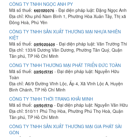
CÔNG TY TNHH NGỌC ANH PY
Mã số thuế:
- Đại diện pháp luật: Đặng Ngọc Anh
Địa chỉ: Khu phố Nam Bình 1, Phường Hòa Xuân Tây, Thị xã
Đông Hoà, Phú Yên
CÔNG TY TNHH SẢN XUẤT THƯƠNG MẠI NHỰA NHIÊN
KIỆT
Mã số thuế:
- Đại diện pháp luật: Văn Trường Thi
Địa chỉ: 133/6 Dương Văn Dương, Phường Tân Quý, Quận
Tân phú, TP Hồ Chí Minh
CÔNG TY TNHH THƯƠNG MẠI PHÁT TRIỂN ĐỨC TOÀN
Mã số thuế:
- Đại diện pháp luật: Nguyễn Hữu
Toàn
Địa chỉ: A6/9 Đường Vĩnh Lộc, Ấp 4, Xã Vĩnh Lộc A, Huyện
Bình Chánh, TP Hồ Chí Minh
CÔNG TY TNHH THỜI TRANG KHẢI MINH
Mã số thuế:
- Đại diện pháp luật: Nguyễn Văn Hữu
Địa chỉ: 510/11 Phú Thọ Hòa, Phường Phú Thọ Hoà, Quận
Tân phú, TP Hồ Chí Minh
CÔNG TY TNHH SẢN XUẤT THƯƠNG MẠI GIA PHÁT SÀI
GÒN