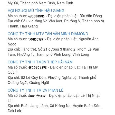
Mỹ Xá, Thành phố Nam Định, Nam Định
HỘI NGƯỜI MÙ TỈNH HẬU GIANG
Mã số thuế:
- Đại diện pháp luật: Bùi Văn Đông
Địa chỉ: Số 02 đường Võ Văn Kiệt, Phường V, Thành phố Vị
Thanh, Hậu Giang
CÔNG TY TNHH MTV TÂN VĂN MINH DIAMOND
Mã số thuế:
- Đại diện pháp luật: Nguyễn Ánh
Ngọc
Địa chỉ: Tầng trệt, Số 21 đường 3 tháng 2, khóm Lê Văn
Tám, Phường 1, Thành phố Vĩnh Long, Vĩnh Long
CÔNG TY TNHH TMDV THÉP HẢI NAM
Mã số thuế:
- Đại diện pháp luật: Tạ Thị Mỹ
Quỳnh
Địa chỉ: 82 Lê Quý Đôn, Phường Nghĩa Lộ, Thành phố
Quảng Ngãi, Quảng Ngãi
CÔNG TY TNHH TM DV PHAN LÊ
Mã số thuế:
- Đại diện pháp luật: Lê Thị Nhật
Linh
Địa chỉ: Buôn Jang Lành, Xã Krông Na, Huyện Buôn Đôn,
Đắk Lắk