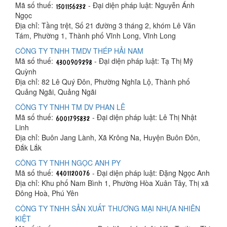
Mã số thuế:
- Đại diện pháp luật: Nguyễn Ánh
Ngọc
Địa chỉ: Tầng trệt, Số 21 đường 3 tháng 2, khóm Lê Văn
Tám, Phường 1, Thành phố Vĩnh Long, Vĩnh Long
CÔNG TY TNHH TMDV THÉP HẢI NAM
Mã số thuế:
- Đại diện pháp luật: Tạ Thị Mỹ
Quỳnh
Địa chỉ: 82 Lê Quý Đôn, Phường Nghĩa Lộ, Thành phố
Quảng Ngãi, Quảng Ngãi
CÔNG TY TNHH TM DV PHAN LÊ
Mã số thuế:
- Đại diện pháp luật: Lê Thị Nhật
Linh
Địa chỉ: Buôn Jang Lành, Xã Krông Na, Huyện Buôn Đôn,
Đắk Lắk
CÔNG TY TNHH NGỌC ANH PY
Mã số thuế:
- Đại diện pháp luật: Đặng Ngọc Anh
Địa chỉ: Khu phố Nam Bình 1, Phường Hòa Xuân Tây, Thị xã
Đông Hoà, Phú Yên
CÔNG TY TNHH SẢN XUẤT THƯƠNG MẠI NHỰA NHIÊN
KIỆT