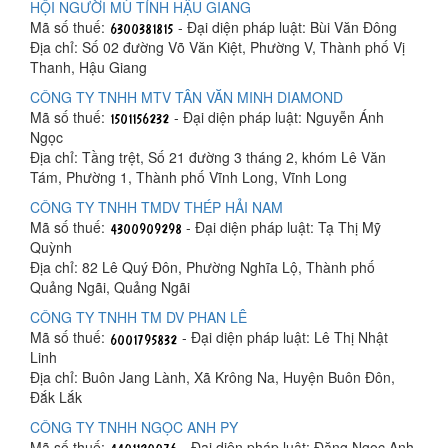
HỘI NGƯỜI MÙ TỈNH HẬU GIANG
Mã số thuế:
- Đại diện pháp luật: Bùi Văn Đông
Địa chỉ: Số 02 đường Võ Văn Kiệt, Phường V, Thành phố Vị
Thanh, Hậu Giang
CÔNG TY TNHH MTV TÂN VĂN MINH DIAMOND
Mã số thuế:
- Đại diện pháp luật: Nguyễn Ánh
Ngọc
Địa chỉ: Tầng trệt, Số 21 đường 3 tháng 2, khóm Lê Văn
Tám, Phường 1, Thành phố Vĩnh Long, Vĩnh Long
CÔNG TY TNHH TMDV THÉP HẢI NAM
Mã số thuế:
- Đại diện pháp luật: Tạ Thị Mỹ
Quỳnh
Địa chỉ: 82 Lê Quý Đôn, Phường Nghĩa Lộ, Thành phố
Quảng Ngãi, Quảng Ngãi
CÔNG TY TNHH TM DV PHAN LÊ
Mã số thuế:
- Đại diện pháp luật: Lê Thị Nhật
Linh
Địa chỉ: Buôn Jang Lành, Xã Krông Na, Huyện Buôn Đôn,
Đắk Lắk
CÔNG TY TNHH NGỌC ANH PY
Mã số thuế:
- Đại diện pháp luật: Đặng Ngọc Anh