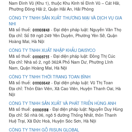
Nam Đình Vũ (Khu 1), thuộc Khu Kinh tế Đình Vũ – Cát Hải,
Phường Đông Hải 2, Quận Hải An, Hải Phòng
CÔNG TY TNHH SẢN XUẤT THƯƠNG MẠI VÀ DỊCH VỤ GIA
NHI
Mã số thuế:
- Đại diện pháp luật: Nguyễn Văn Thọ
Địa chỉ: Số 59 ngõ 249 Yên Duyên, Phường Yên Sở, Quận
Hoàng Mai, Hà Nội
CÔNG TY TNHH XUẤT NHẬP KHẨU DAISYCO
Mã số thuế:
- Đại diện pháp luật: Đồng Thị Cúc
Địa chỉ: Nhà số 2, ngõ 362A Phố Nam Dư, Phường Lĩnh
Nam, Quận Hoàng Mai, Hà Nội
CÔNG TY TNHH THỜI TRANG TOAN BÌNH
Mã số thuế:
- Đại diện pháp luật: Vũ Thị Toan
Địa chỉ: Thôn Đàn Viên, Xã Cao Viên, Huyện Thanh Oai, Hà
Nội
CÔNG TY TNHH SẢN XUẤT VÀ PHÁT TRIỂN HÙNG ANH
Mã số thuế:
- Đại diện pháp luật: Nguyễn Duy Hùng
Địa chỉ: Số nhà 06, ngõ 5 đường Thống Nhất, thôn Thanh
Huệ Trại, Xã Đức Hoà, Huyện Sóc Sơn, Hà Nội
CÔNG TY TNHH GỖ RISUN GLOBAL