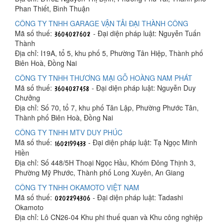
Phan Thiết, Bình Thuận
CÔNG TY TNHH GARAGE VẬN TẢI ĐẠI THÀNH CÔNG
Mã số thuế:
- Đại diện pháp luật: Nguyễn Tuấn
Thành
Địa chỉ: I19A, tổ 5, khu phố 5, Phường Tân Hiệp, Thành phố
Biên Hoà, Đồng Nai
CÔNG TY TNHH THƯƠNG MẠI GỖ HOÀNG NAM PHÁT
Mã số thuế:
- Đại diện pháp luật: Nguyễn Duy
Chưởng
Địa chỉ: Số 70, tổ 7, khu phố Tân Lập, Phường Phước Tân,
Thành phố Biên Hoà, Đồng Nai
CÔNG TY TNHH MTV DUY PHÚC
Mã số thuế:
- Đại diện pháp luật: Tạ Ngọc Minh
Hiền
Địa chỉ: Số 448/5H Thoại Ngọc Hầu, Khóm Đông Thịnh 3,
Phường Mỹ Phước, Thành phố Long Xuyên, An Giang
CÔNG TY TNHH OKAMOTO VIỆT NAM
Mã số thuế:
- Đại diện pháp luật: Tadashi
Okamoto
Địa chỉ: Lô CN26-04 Khu phi thuế quan và Khu công nghiệp