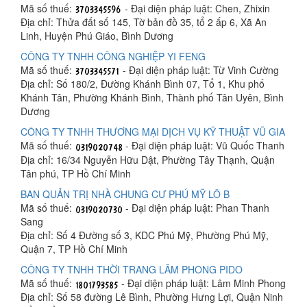
Mã số thuế:
- Đại diện pháp luật: Chen, Zhixin
Địa chỉ: Thửa đất số 145, Tờ bản đồ 35, tổ 2 ấp 6, Xã An
Linh, Huyện Phú Giáo, Bình Dương
CÔNG TY TNHH CÔNG NGHIỆP YI FENG
Mã số thuế:
- Đại diện pháp luật: Từ Vinh Cường
Địa chỉ: Số 180/2, Đường Khánh Bình 07, Tổ 1, Khu phố
Khánh Tân, Phường Khánh Bình, Thành phố Tân Uyên, Bình
Dương
CÔNG TY TNHH THƯƠNG MẠI DỊCH VỤ KỸ THUẬT VŨ GIA
Mã số thuế:
- Đại diện pháp luật: Vũ Quốc Thanh
Địa chỉ: 16/34 Nguyễn Hữu Dật, Phường Tây Thạnh, Quận
Tân phú, TP Hồ Chí Minh
BAN QUẢN TRỊ NHÀ CHUNG CƯ PHÚ MỸ LÔ B
Mã số thuế:
- Đại diện pháp luật: Phan Thanh
Sang
Địa chỉ: Số 4 Đường số 3, KDC Phú Mỹ, Phường Phú Mỹ,
Quận 7, TP Hồ Chí Minh
CÔNG TY TNHH THỜI TRANG LÂM PHONG PIDO
Mã số thuế:
- Đại diện pháp luật: Lâm Minh Phong
Địa chỉ: Số 58 đường Lê Bình, Phường Hưng Lợi, Quận Ninh