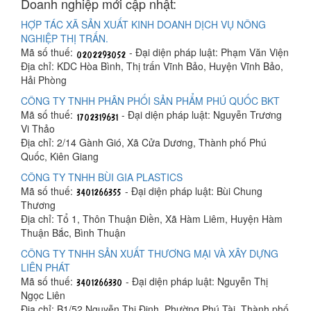
Doanh nghiệp mới cập nhật:
HỢP TÁC XÃ SẢN XUẤT KINH DOANH DỊCH VỤ NÔNG
NGHIỆP THỊ TRẤN.
Mã số thuế:
- Đại diện pháp luật: Phạm Văn Viện
Địa chỉ: KDC Hòa Bình, Thị trấn Vĩnh Bảo, Huyện Vĩnh Bảo,
Hải Phòng
CÔNG TY TNHH PHÂN PHỐI SẢN PHẨM PHÚ QUỐC BKT
Mã số thuế:
- Đại diện pháp luật: Nguyễn Trương
Vi Thảo
Địa chỉ: 2/14 Gành Gió, Xã Cửa Dương, Thành phố Phú
Quốc, Kiên Giang
CÔNG TY TNHH BÙI GIA PLASTICS
Mã số thuế:
- Đại diện pháp luật: Bùi Chung
Thương
Địa chỉ: Tổ 1, Thôn Thuận Điền, Xã Hàm Liêm, Huyện Hàm
Thuận Bắc, Bình Thuận
CÔNG TY TNHH SẢN XUẤT THƯƠNG MẠI VÀ XÂY DỰNG
LIÊN PHÁT
Mã số thuế:
- Đại diện pháp luật: Nguyễn Thị
Ngọc Liên
Địa chỉ: B1/52 Nguyễn Thị Định, Phường Phú Tài, Thành phố