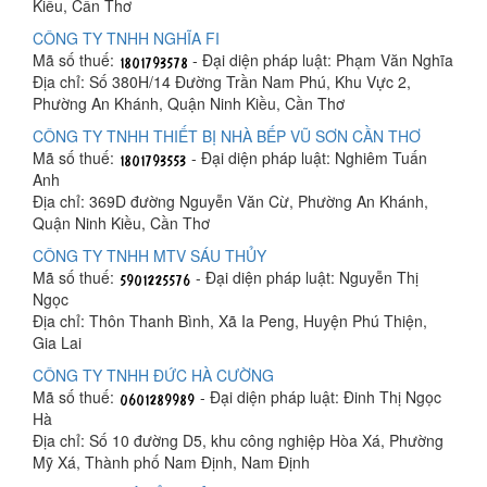
Kiều, Cần Thơ
CÔNG TY TNHH NGHĨA FI
Mã số thuế:
- Đại diện pháp luật: Phạm Văn Nghĩa
Địa chỉ: Số 380H/14 Đường Trần Nam Phú, Khu Vực 2,
Phường An Khánh, Quận Ninh Kiều, Cần Thơ
CÔNG TY TNHH THIẾT BỊ NHÀ BẾP VŨ SƠN CẦN THƠ
Mã số thuế:
- Đại diện pháp luật: Nghiêm Tuấn
Anh
Địa chỉ: 369D đường Nguyễn Văn Cừ, Phường An Khánh,
Quận Ninh Kiều, Cần Thơ
CÔNG TY TNHH MTV SÁU THỦY
Mã số thuế:
- Đại diện pháp luật: Nguyễn Thị
Ngọc
Địa chỉ: Thôn Thanh Bình, Xã Ia Peng, Huyện Phú Thiện,
Gia Lai
CÔNG TY TNHH ĐỨC HÀ CƯỜNG
Mã số thuế:
- Đại diện pháp luật: Đinh Thị Ngọc
Hà
Địa chỉ: Số 10 đường D5, khu công nghiệp Hòa Xá, Phường
Mỹ Xá, Thành phố Nam Định, Nam Định