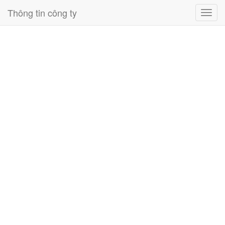
Thông tin công ty
Toggl
navig