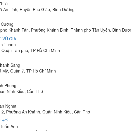
Zhixin
 Xã An Linh, Huyện Phú Giáo, Bình Dương
h Cường
hu phố Khánh Tân, Phường Khánh Bình, Thành phố Tân Uyên, Bình Dươ
 VŨ GIA
uốc Thanh
, Quận Tân phú, TP Hồ Chí Minh
 Thanh Sang
ú Mỹ, Quận 7, TP Hồ Chí Minh
inh Phong
uận Ninh Kiều, Cần Thơ
Văn Nghĩa
 2, Phường An Khánh, Quận Ninh Kiều, Cần Thơ
 THƠ
m Tuấn Anh