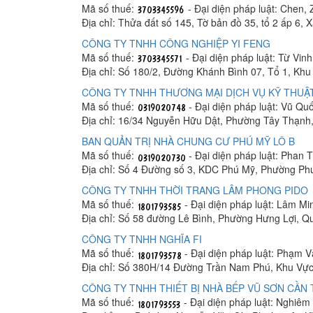
Mã số thuế:
- Đại diện pháp luật: Chen, 
Địa chỉ: Thửa đất số 145, Tờ bản đồ 35, tổ 2 ấp 6,
CÔNG TY TNHH CÔNG NGHIỆP YI FENG
Mã số thuế:
- Đại diện pháp luật: Từ Vin
Địa chỉ: Số 180/2, Đường Khánh Bình 07, Tổ 1, K
CÔNG TY TNHH THƯƠNG MẠI DỊCH VỤ KỸ THUẬT
Mã số thuế:
- Đại diện pháp luật: Vũ Q
Địa chỉ: 16/34 Nguyễn Hữu Dật, Phường Tây Thạnh
BAN QUẢN TRỊ NHÀ CHUNG CƯ PHÚ MỸ LÔ B
Mã số thuế:
- Đại diện pháp luật: Phan
Địa chỉ: Số 4 Đường số 3, KDC Phú Mỹ, Phường Ph
CÔNG TY TNHH THỜI TRANG LÂM PHONG PIDO
Mã số thuế:
- Đại diện pháp luật: Lâm M
Địa chỉ: Số 58 đường Lê Bình, Phường Hưng Lợi, Q
CÔNG TY TNHH NGHĨA FI
Mã số thuế:
- Đại diện pháp luật: Phạm 
Địa chỉ: Số 380H/14 Đường Trần Nam Phú, Khu Vực
CÔNG TY TNHH THIẾT BỊ NHÀ BẾP VŨ SƠN CẦN
Mã số thuế:
- Đại diện pháp luật: Nghiê