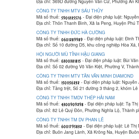
Địa chỉ: 369D đường Nguyễn Văn Cừ, Phường An K
CÔNG TY TNHH MTV SÁU THỦY
Mã số thuế:
- Đại diện pháp luật: Nguyễ
Địa chỉ: Thôn Thanh Bình, Xã Ia Peng, Huyện Phú T
CÔNG TY TNHH ĐỨC HÀ CƯỜNG
Mã số thuế:
- Đại diện pháp luật: Đinh 
Địa chỉ: Số 10 đường D5, khu công nghiệp Hòa Xá
HỘI NGƯỜI MÙ TỈNH HẬU GIANG
Mã số thuế:
- Đại diện pháp luật: Bùi Vă
Địa chỉ: Số 02 đường Võ Văn Kiệt, Phường V, Thàn
CÔNG TY TNHH MTV TÂN VĂN MINH DIAMOND
Mã số thuế:
- Đại diện pháp luật: Nguyễn
Địa chỉ: Tầng trệt, Số 21 đường 3 tháng 2, khóm 
CÔNG TY TNHH TMDV THÉP HẢI NAM
Mã số thuế:
- Đại diện pháp luật: Tạ Th
Địa chỉ: 82 Lê Quý Đôn, Phường Nghĩa Lộ, Thành 
CÔNG TY TNHH TM DV PHAN LÊ
Mã số thuế:
- Đại diện pháp luật: Lê Thị
Địa chỉ: Buôn Jang Lành, Xã Krông Na, Huyện Buô