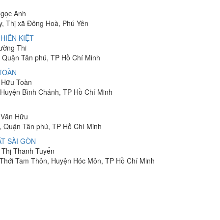
Ngọc Anh
y, Thị xã Đông Hoà, Phú Yên
HIÊN KIỆT
rường Thi
 Quận Tân phú, TP Hồ Chí Minh
 TOÀN
n Hữu Toàn
, Huyện Bình Chánh, TP Hồ Chí Minh
n Văn Hữu
, Quận Tân phú, TP Hồ Chí Minh
T SÀI GÒN
n Thị Thanh Tuyển
ã Thới Tam Thôn, Huyện Hóc Môn, TP Hồ Chí Minh