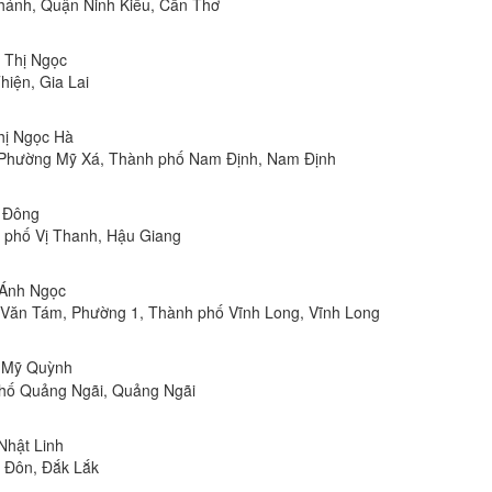
hánh, Quận Ninh Kiều, Cần Thơ
n Thị Ngọc
hiện, Gia Lai
Thị Ngọc Hà
, Phường Mỹ Xá, Thành phố Nam Định, Nam Định
n Đông
h phố Vị Thanh, Hậu Giang
 Ánh Ngọc
Lê Văn Tám, Phường 1, Thành phố Vĩnh Long, Vĩnh Long
ị Mỹ Quỳnh
phố Quảng Ngãi, Quảng Ngãi
 Nhật Linh
n Đôn, Đắk Lắk