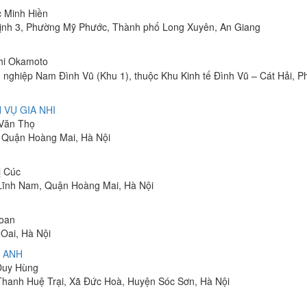
c Minh Hiền
ịnh 3, Phường Mỹ Phước, Thành phố Long Xuyên, An Giang
shi Okamoto
 nghiệp Nam Đình Vũ (Khu 1), thuộc Khu Kinh tế Đình Vũ – Cát Hải, 
 VỤ GIA NHI
 Văn Thọ
, Quận Hoàng Mai, Hà Nội
ị Cúc
Lĩnh Nam, Quận Hoàng Mai, Hà Nội
Toan
Oai, Hà Nội
 ANH
 Duy Hùng
 Thanh Huệ Trại, Xã Đức Hoà, Huyện Sóc Sơn, Hà Nội