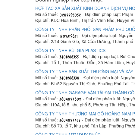
HỢP TÁC XÃ SẢN XUẤT KINH DOANH DỊCH VỤ NÔ
Mã số thuế:
- Đại diện pháp luật: Phạm
Địa chỉ: KDC Hòa Bình, Thị trấn Vĩnh Bảo, Huyện V
CÔNG TY TNHH PHÂN PHỐI SẢN PHẨM PHÚ QUỐ
Mã số thuế:
- Đại diện pháp luật: Nguyễn
Địa chỉ: 2/14 Gành Gió, Xã Cửa Dương, Thành phố
CÔNG TY TNHH BÙI GIA PLASTICS
Mã số thuế:
- Đại diện pháp luật: Bùi C
Địa chỉ: Tổ 1, Thôn Thuận Điền, Xã Hàm Liêm, Hu
CÔNG TY TNHH SẢN XUẤT THƯƠNG MẠI VÀ XÂY 
Mã số thuế:
- Đại diện pháp luật: Nguyễ
Địa chỉ: B1/52 Nguyễn Thị Định, Phường Phú Tài, 
CÔNG TY TNHH GARAGE VẬN TẢI ĐẠI THÀNH C
Mã số thuế:
- Đại diện pháp luật: Ngu
Địa chỉ: I19A, tổ 5, khu phố 5, Phường Tân Hiệp, T
CÔNG TY TNHH THƯƠNG MẠI GỖ HOÀNG NAM 
Mã số thuế:
- Đại diện pháp luật: Nguy
Địa chỉ: Số 70, tổ 7, khu phố Tân Lập, Phường Phư
CÔNG TY TNHH MTV DUY PHÚC