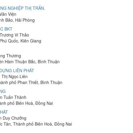
NG NGHIỆP THỊ TRẤN.
 Văn Viện
ĩnh Bảo, Hải Phòng
C BKT
 Trương Vi Thảo
 Phú Quốc, Kiên Giang
hung Thương
yện Hàm Thuận Bắc, Bình Thuận
DỰNG LIÊN PHÁT
n Thị Ngọc Liên
Thành phố Phan Thiết, Bình Thuận
ÔNG
yễn Tuấn Thành
hành phố Biên Hoà, Đồng Nai
PHÁT
ễn Duy Chưởng
ớc Tân, Thành phố Biên Hoà, Đồng Nai