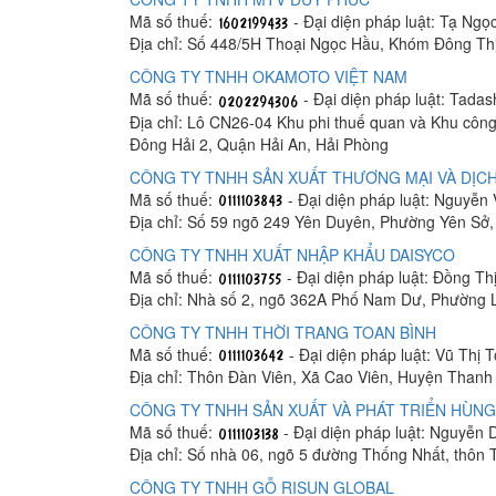
Mã số thuế:
- Đại diện pháp luật: Tạ Ngọ
Địa chỉ: Số 448/5H Thoại Ngọc Hầu, Khóm Đông Th
CÔNG TY TNHH OKAMOTO VIỆT NAM
Mã số thuế:
- Đại diện pháp luật: Tada
Địa chỉ: Lô CN26-04 Khu phi thuế quan và Khu công
Đông Hải 2, Quận Hải An, Hải Phòng
CÔNG TY TNHH SẢN XUẤT THƯƠNG MẠI VÀ DỊCH
Mã số thuế:
- Đại diện pháp luật: Nguyễn
Địa chỉ: Số 59 ngõ 249 Yên Duyên, Phường Yên Sở
CÔNG TY TNHH XUẤT NHẬP KHẨU DAISYCO
Mã số thuế:
- Đại diện pháp luật: Đồng Th
Địa chỉ: Nhà số 2, ngõ 362A Phố Nam Dư, Phường 
CÔNG TY TNHH THỜI TRANG TOAN BÌNH
Mã số thuế:
- Đại diện pháp luật: Vũ Thị 
Địa chỉ: Thôn Đàn Viên, Xã Cao Viên, Huyện Thanh 
CÔNG TY TNHH SẢN XUẤT VÀ PHÁT TRIỂN HÙNG
Mã số thuế:
- Đại diện pháp luật: Nguyễn
Địa chỉ: Số nhà 06, ngõ 5 đường Thống Nhất, thôn
CÔNG TY TNHH GỖ RISUN GLOBAL