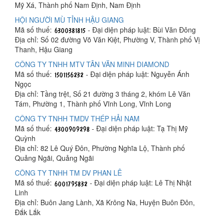
Mỹ Xá, Thành phố Nam Định, Nam Định
HỘI NGƯỜI MÙ TỈNH HẬU GIANG
Mã số thuế:
- Đại diện pháp luật: Bùi Văn Đông
Địa chỉ: Số 02 đường Võ Văn Kiệt, Phường V, Thành phố Vị
Thanh, Hậu Giang
CÔNG TY TNHH MTV TÂN VĂN MINH DIAMOND
Mã số thuế:
- Đại diện pháp luật: Nguyễn Ánh
Ngọc
Địa chỉ: Tầng trệt, Số 21 đường 3 tháng 2, khóm Lê Văn
Tám, Phường 1, Thành phố Vĩnh Long, Vĩnh Long
CÔNG TY TNHH TMDV THÉP HẢI NAM
Mã số thuế:
- Đại diện pháp luật: Tạ Thị Mỹ
Quỳnh
Địa chỉ: 82 Lê Quý Đôn, Phường Nghĩa Lộ, Thành phố
Quảng Ngãi, Quảng Ngãi
CÔNG TY TNHH TM DV PHAN LÊ
Mã số thuế:
- Đại diện pháp luật: Lê Thị Nhật
Linh
Địa chỉ: Buôn Jang Lành, Xã Krông Na, Huyện Buôn Đôn,
Đắk Lắk