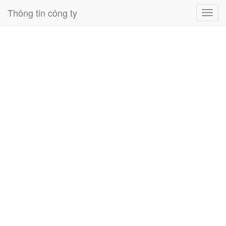
Thông tin công ty
Toggl
navig