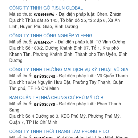
CÔNG TY TNHH GỖ RISUN GLOBAL
Mã số thuế:
- Đại diện pháp luật: Chen, Zhixin
Địa chỉ: Thửa đất số 145, Tờ bản đồ 35, tổ 2 ấp 6, Xã An
Linh, Huyện Phú Giáo, Bình Dương
CÔNG TY TNHH CÔNG NGHIỆP YI FENG
Mã số thuế:
- Đại diện pháp luật: Từ Vinh Cường
Địa chỉ: Số 180/2, Đường Khánh Bình 07, Tổ 1, Khu phố
Khánh Tân, Phường Khánh Bình, Thành phố Tân Uyên, Bình
Dương
CÔNG TY TNHH THƯƠNG MẠI DỊCH VỤ KỸ THUẬT VŨ GIA
Mã số thuế:
- Đại diện pháp luật: Vũ Quốc Thanh
Địa chỉ: 16/34 Nguyễn Hữu Dật, Phường Tây Thạnh, Quận
Tân phú, TP Hồ Chí Minh
BAN QUẢN TRỊ NHÀ CHUNG CƯ PHÚ MỸ LÔ B
Mã số thuế:
- Đại diện pháp luật: Phan Thanh
Sang
Địa chỉ: Số 4 Đường số 3, KDC Phú Mỹ, Phường Phú Mỹ,
Quận 7, TP Hồ Chí Minh
CÔNG TY TNHH THỜI TRANG LÂM PHONG PIDO
Mã số thuế:
- Đại diện pháp luật: Lâm Minh Phong