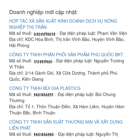
Doanh nghiệp mới cập nhật:
HỢP TÁC XÃ SẢN XUẤT KINH DOANH DỊCH VỤ NÔNG
NGHIỆP THỊ TRẤN.
Mã số thuế:
- Đại diện pháp luật: Phạm Văn Viện
Địa chỉ: KDC Hòa Bình, Thị trấn Vĩnh Bảo, Huyện Vĩnh Bảo,
Hải Phòng
CÔNG TY TNHH PHÂN PHỐI SẢN PHẨM PHÚ QUỐC BKT
Mã số thuế:
- Đại diện pháp luật: Nguyễn Trương
Vi Thảo
Địa chỉ: 2/14 Gành Gió, Xã Cửa Dương, Thành phố Phú
Quốc, Kiên Giang
CÔNG TY TNHH BÙI GIA PLASTICS
Mã số thuế:
- Đại diện pháp luật: Bùi Chung
Thương
Địa chỉ: Tổ 1, Thôn Thuận Điền, Xã Hàm Liêm, Huyện Hàm
Thuận Bắc, Bình Thuận
CÔNG TY TNHH SẢN XUẤT THƯƠNG MẠI VÀ XÂY DỰNG
LIÊN PHÁT
Mã số thuế:
- Đại diện pháp luật: Nguyễn Thị