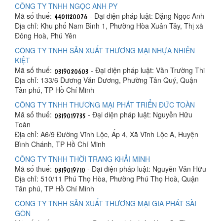
CÔNG TY TNHH NGỌC ANH PY
Mã số thuế:
- Đại diện pháp luật: Đặng Ngọc Anh
Địa chỉ: Khu phố Nam Bình 1, Phường Hòa Xuân Tây, Thị xã
Đông Hoà, Phú Yên
CÔNG TY TNHH SẢN XUẤT THƯƠNG MẠI NHỰA NHIÊN
KIỆT
Mã số thuế:
- Đại diện pháp luật: Văn Trường Thi
Địa chỉ: 133/6 Dương Văn Dương, Phường Tân Quý, Quận
Tân phú, TP Hồ Chí Minh
CÔNG TY TNHH THƯƠNG MẠI PHÁT TRIỂN ĐỨC TOÀN
Mã số thuế:
- Đại diện pháp luật: Nguyễn Hữu
Toàn
Địa chỉ: A6/9 Đường Vĩnh Lộc, Ấp 4, Xã Vĩnh Lộc A, Huyện
Bình Chánh, TP Hồ Chí Minh
CÔNG TY TNHH THỜI TRANG KHẢI MINH
Mã số thuế:
- Đại diện pháp luật: Nguyễn Văn Hữu
Địa chỉ: 510/11 Phú Thọ Hòa, Phường Phú Thọ Hoà, Quận
Tân phú, TP Hồ Chí Minh
CÔNG TY TNHH SẢN XUẤT THƯƠNG MẠI GIA PHÁT SÀI
GÒN