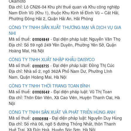
Okamoto
Địa chỉ: Lô CN26-04 Khu phi thuế quan và Khu công nghiệp
Nam Đình Vũ (Khu 1), thuộc Khu Kinh tế Đình Vũ – Cát Hải,
Phường Đông Hải 2, Quận Hải An, Hải Phòng
CÔNG TY TNHH SẢN XUẤT THƯƠNG MẠI VÀ DỊCH VỤ GIA
NHI
Mã số thuế:
- Đại diện pháp luật: Nguyễn Văn Thọ
Địa chỉ: Số 59 ngõ 249 Yên Duyên, Phường Yên Sở, Quận
Hoàng Mai, Hà Nội
CÔNG TY TNHH XUẤT NHẬP KHẨU DAISYCO
Mã số thuế:
- Đại diện pháp luật: Đồng Thị Cúc
Địa chỉ: Nhà số 2, ngõ 362A Phố Nam Dư, Phường Lĩnh
Nam, Quận Hoàng Mai, Hà Nội
CÔNG TY TNHH THỜI TRANG TOAN BÌNH
Mã số thuế:
- Đại diện pháp luật: Vũ Thị Toan
Địa chỉ: Thôn Đàn Viên, Xã Cao Viên, Huyện Thanh Oai, Hà
Nội
CÔNG TY TNHH SẢN XUẤT VÀ PHÁT TRIỂN HÙNG ANH
Mã số thuế:
- Đại diện pháp luật: Nguyễn Duy Hùng
Địa chỉ: Số nhà 06, ngõ 5 đường Thống Nhất, thôn Thanh
Huệ Trại, Xã Đức Hoà, Huyện Sóc Sơn, Hà Nội