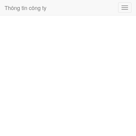
Thông tin công ty
Toggl
navig