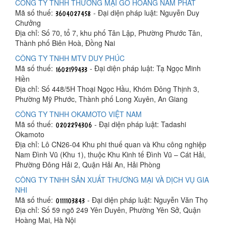
CÔNG TY TNHH THƯƠNG MẠI GỖ HOÀNG NAM PHÁT
Mã số thuế:
- Đại diện pháp luật: Nguyễn Duy
Chưởng
Địa chỉ: Số 70, tổ 7, khu phố Tân Lập, Phường Phước Tân,
Thành phố Biên Hoà, Đồng Nai
CÔNG TY TNHH MTV DUY PHÚC
Mã số thuế:
- Đại diện pháp luật: Tạ Ngọc Minh
Hiền
Địa chỉ: Số 448/5H Thoại Ngọc Hầu, Khóm Đông Thịnh 3,
Phường Mỹ Phước, Thành phố Long Xuyên, An Giang
CÔNG TY TNHH OKAMOTO VIỆT NAM
Mã số thuế:
- Đại diện pháp luật: Tadashi
Okamoto
Địa chỉ: Lô CN26-04 Khu phi thuế quan và Khu công nghiệp
Nam Đình Vũ (Khu 1), thuộc Khu Kinh tế Đình Vũ – Cát Hải,
Phường Đông Hải 2, Quận Hải An, Hải Phòng
CÔNG TY TNHH SẢN XUẤT THƯƠNG MẠI VÀ DỊCH VỤ GIA
NHI
Mã số thuế:
- Đại diện pháp luật: Nguyễn Văn Thọ
Địa chỉ: Số 59 ngõ 249 Yên Duyên, Phường Yên Sở, Quận
Hoàng Mai, Hà Nội