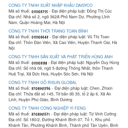
CÔNG TY TNHH XUẤT NHẬP KHẨU DAISYCO
Mã số thuế:
- Đại diện pháp luật: Đồng Thị Cúc
Địa chỉ: Nhà số 2, ngõ 362A Phố Nam Dư, Phường Lĩnh
Nam, Quận Hoàng Mai, Hà Nội
CÔNG TY TNHH THỜI TRANG TOAN BÌNH
Mã số thuế:
- Đại diện pháp luật: Vũ Thị Toan
Địa chỉ: Thôn Đàn Viên, Xã Cao Viên, Huyện Thanh Oai, Hà
Nội
CÔNG TY TNHH SẢN XUẤT VÀ PHÁT TRIỂN HÙNG ANH
Mã số thuế:
- Đại diện pháp luật: Nguyễn Duy Hùng
Địa chỉ: Số nhà 06, ngõ 5 đường Thống Nhất, thôn Thanh
Huệ Trại, Xã Đức Hoà, Huyện Sóc Sơn, Hà Nội
CÔNG TY TNHH GỖ RISUN GLOBAL
Mã số thuế:
- Đại diện pháp luật: Chen, Zhixin
Địa chỉ: Thửa đất số 145, Tờ bản đồ 35, tổ 2 ấp 6, Xã An
Linh, Huyện Phú Giáo, Bình Dương
CÔNG TY TNHH CÔNG NGHIỆP YI FENG
Mã số thuế:
- Đại diện pháp luật: Từ Vinh Cường
Địa chỉ: Số 180/2, Đường Khánh Bình 07, Tổ 1, Khu phố
Khánh Tân, Phường Khánh Bình, Thành phố Tân Uyên, Bình