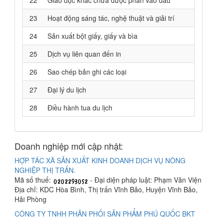
22
Giáo dục khác chưa được phân vào đâu
23
Hoạt động sáng tác, nghệ thuật và giải trí
24
Sản xuất bột giấy, giấy và bìa
25
Dịch vụ liên quan đến in
26
Sao chép bản ghi các loại
27
Đại lý du lịch
28
Điều hành tua du lịch
Doanh nghiệp mới cập nhật:
HỢP TÁC XÃ SẢN XUẤT KINH DOANH DỊCH VỤ NÔNG
NGHIỆP THỊ TRẤN.
Mã số thuế:
- Đại diện pháp luật: Phạm Văn Viện
Địa chỉ: KDC Hòa Bình, Thị trấn Vĩnh Bảo, Huyện Vĩnh Bảo,
Hải Phòng
CÔNG TY TNHH PHÂN PHỐI SẢN PHẨM PHÚ QUỐC BKT