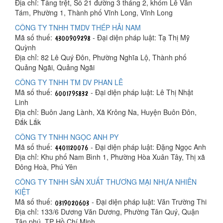
Địa chỉ: Tầng trệt, Số 21 đường 3 tháng 2, khóm Lê Văn
Tám, Phường 1, Thành phố Vĩnh Long, Vĩnh Long
CÔNG TY TNHH TMDV THÉP HẢI NAM
Mã số thuế:
- Đại diện pháp luật: Tạ Thị Mỹ
Quỳnh
Địa chỉ: 82 Lê Quý Đôn, Phường Nghĩa Lộ, Thành phố
Quảng Ngãi, Quảng Ngãi
CÔNG TY TNHH TM DV PHAN LÊ
Mã số thuế:
- Đại diện pháp luật: Lê Thị Nhật
Linh
Địa chỉ: Buôn Jang Lành, Xã Krông Na, Huyện Buôn Đôn,
Đắk Lắk
CÔNG TY TNHH NGỌC ANH PY
Mã số thuế:
- Đại diện pháp luật: Đặng Ngọc Anh
Địa chỉ: Khu phố Nam Bình 1, Phường Hòa Xuân Tây, Thị xã
Đông Hoà, Phú Yên
CÔNG TY TNHH SẢN XUẤT THƯƠNG MẠI NHỰA NHIÊN
KIỆT
Mã số thuế:
- Đại diện pháp luật: Văn Trường Thi
Địa chỉ: 133/6 Dương Văn Dương, Phường Tân Quý, Quận
Tân phú, TP Hồ Chí Minh