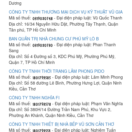
Dương
CÔNG TY TNHH THƯƠNG MẠI DỊCH VỤ KỸ THUẬT VŨ GIA
Mã số thuế:
- Đại diện pháp luật: Vũ Quốc Thanh
Địa chỉ: 16/34 Nguyễn Hữu Dật, Phường Tây Thạnh, Quận
Tân phú, TP Hồ Chí Minh
BAN QUẢN TRỊ NHÀ CHUNG CƯ PHÚ MỸ LÔ B
Mã số thuế:
- Đại diện pháp luật: Phan Thanh
Sang
Địa chỉ: Số 4 Đường số 3, KDC Phú Mỹ, Phường Phú Mỹ,
Quận 7, TP Hồ Chí Minh
CÔNG TY TNHH THỜI TRANG LÂM PHONG PIDO
Mã số thuế:
- Đại diện pháp luật: Lâm Minh Phong
Địa chỉ: Số 58 đường Lê Bình, Phường Hưng Lợi, Quận Ninh
Kiều, Cần Thơ
CÔNG TY TNHH NGHĨA FI
Mã số thuế:
- Đại diện pháp luật: Phạm Văn Nghĩa
Địa chỉ: Số 380H/14 Đường Trần Nam Phú, Khu Vực 2,
Phường An Khánh, Quận Ninh Kiều, Cần Thơ
CÔNG TY TNHH THIẾT BỊ NHÀ BẾP VŨ SƠN CẦN THƠ
Mã số thuế:
- Đại diện pháp luật: Nghiêm Tuấn